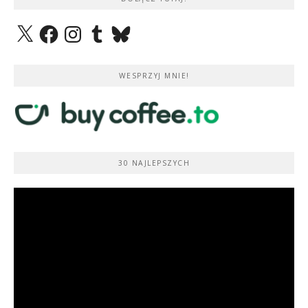
X
Facebook
Instagram
Tumblr
Bluesky
WESPRZYJ MNIE!
30 NAJLEPSZYCH
Odtwarzacz
video