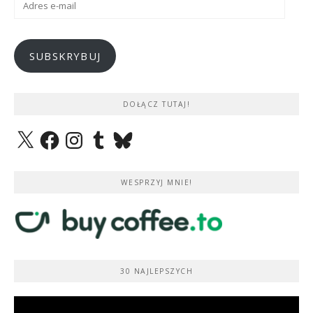
e-
mail
SUBSKRYBUJ
DOŁĄCZ TUTAJ!
X
Facebook
Instagram
Tumblr
Bluesky
WESPRZYJ MNIE!
30 NAJLEPSZYCH
Odtwarzacz