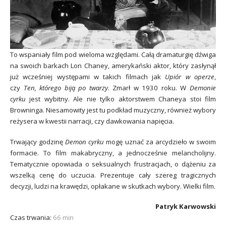
To wspaniały film pod wieloma względami. Całą dramaturgię dźwiga
na swoich barkach Lon Chaney, amerykański aktor, który zasłynął
już wcześniej występami w takich filmach jak
Upiór w operze
,
czy
Ten, którego biją po twarzy
. Zmarł w 1930 roku. W
Demonie
cyrku
jest wybitny. Ale nie tylko aktorstwem Chaneya stoi film
Browninga. Niesamowity jest tu podkład muzyczny, również wybory
reżysera w kwestii narracji, czy dawkowania napięcia.
Trwający godzinę
Demon cyrku
mogę uznać za arcydzieło w swoim
formacie. To film makabryczny, a jednocześnie melancholijny.
Tematycznie opowiada o seksualnych frustracjach, o dążeniu za
wszelką cenę do uczucia. Prezentuje cały szereg tragicznych
decyzji, ludzi na krawędzi, opłakane w skutkach wybory. Wielki film.
Patryk Karwowski
Czas trwania:
66 min