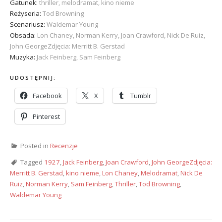
Gatunek:
thriller, melodramat, kino nieme
Reżyseria:
Tod Browning
Scenariusz:
Waldemar Young
Obsada:
Lon Chaney, Norman Kerry, Joan Crawford, Nick De Ruiz,
John GeorgeZdjęcia: Merritt B. Gerstad
Muzyka:
Jack Feinberg, Sam Feinberg
UDOSTĘPNIJ:
Facebook
X
Tumblr
Pinterest
Posted in
Recenzje
Tagged
1927
,
Jack Feinberg
,
Joan Crawford
,
John GeorgeZdjęcia:
Merritt B. Gerstad
,
kino nieme
,
Lon Chaney
,
Melodramat
,
Nick De
Ruiz
,
Norman Kerry
,
Sam Feinberg
,
Thriller
,
Tod Browning
,
Waldemar Young