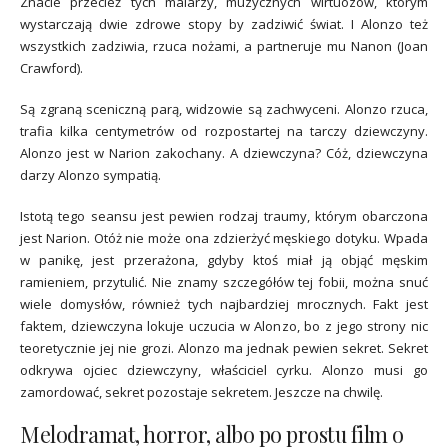
Znacie przecież tych malarzy, muzycznych wirtuozów, którym
wystarczają dwie zdrowe stopy by zadziwić świat. I Alonzo też
wszystkich zadziwia, rzuca nożami, a partneruje mu Nanon (Joan
Crawford).
Są zgraną sceniczną parą, widzowie są zachwyceni. Alonzo rzuca,
trafia kilka centymetrów od rozpostartej na tarczy dziewczyny.
Alonzo jest w Narion zakochany. A dziewczyna? Cóż, dziewczyna
darzy Alonzo sympatią.
Istotą tego seansu jest pewien rodzaj traumy, którym obarczona
jest Narion. Otóż nie może ona zdzierżyć męskiego dotyku. Wpada
w panikę, jest przerażona, gdyby ktoś miał ją objąć męskim
ramieniem, przytulić. Nie znamy szczegółów tej fobii, można snuć
wiele domysłów, również tych najbardziej mrocznych. Fakt jest
faktem, dziewczyna lokuje uczucia w Alonzo, bo z jego strony nic
teoretycznie jej nie grozi. Alonzo ma jednak pewien sekret. Sekret
odkrywa ojciec dziewczyny, właściciel cyrku. Alonzo musi go
zamordować, sekret pozostaje sekretem. Jeszcze na chwilę.
Melodramat, horror, albo po prostu film o