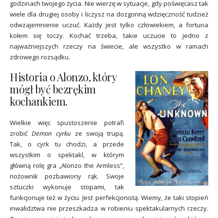
godzinach twojego życia. Nie wierzę w sytuacje, gdy poświęcasz tak
wiele dla drugiej osoby i liczysz na dozgonną wdzięczność tudzież
odwzajemnienie uczuć. Każdy jest tylko człowiekiem, a fortuna
kołem się toczy. Kochać trzeba, takie uczucie to jedno z
najważniejszych rzeczy na świecie, ale wszystko w ramach
zdrowego rozsądku.
Historia o Alonzo, który
mógł być bezrękim
kochankiem.
Wielkie więc spustoszenie potrafi
zrobić
Demon cyrku
ze swoją trupą.
Tak, o cyrk tu chodzi, a przede
wszystkim o spektakl, w którym
główną rolę gra „Alonzo the Armless”,
nożownik pozbawiony rąk. Swoje
sztuczki wykonuje stopami, tak
funkcjonuje też w życiu. Jest perfekcjonistą. Wiemy, że taki stopień
inwalidztwa nie przeszkadza w robieniu spektakularnych rzeczy.