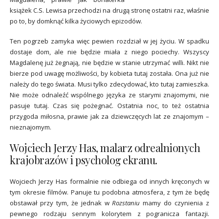
książek C.S. Lewisa przechodzi na drugą stronę ostatni raz, właśnie
po to, by domknąć kilka życiowych epizodów.
Ten pogrzeb zamyka więc pewien rozdział w jej życiu. W spadku
dostaje dom, ale nie będzie miała z niego pociechy. Wszyscy
Magdalenę już żegnają, nie będzie w stanie utrzymać willi. Nikt nie
bierze pod uwagę możliwości, by kobieta tutaj została. Ona już nie
należy do tego świata. Musi tylko zdecydować, kto tutaj zamieszka.
Nie może odnaleźć wspólnego języka ze starymi znajomymi, nie
pasuje tutaj. Czas się pożegnać. Ostatnia noc, to też ostatnia
przygoda miłosna, prawie jak za dziewczęcych lat ze znajomym –
nieznajomym.
Wojciech Jerzy Has, malarz odrealnionych
krajobrazów i psycholog ekranu.
Wojciech Jerzy Has formalnie nie odbiega od innych kręconych w
tym okresie filmów. Panuje tu podobna atmosfera, z tym że będę
obstawał przy tym, że jednak w
Rozstaniu
mamy do czynienia z
pewnego rodzaju sennym kolorytem z pogranicza fantazji.