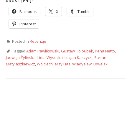
UDOSTĘPNIJ:
Facebook
X
Tumblr
Pinterest
Posted in
Recenzje
Tagged
Adam Pawlikowski
,
Gustaw Holoubek
,
Irena Netto
,
Jadwiga Żylińska
,
Lidia Wysocka
,
Lucjan Kaszycki
,
Stefan
Matyjaszkiewicz
,
Wojciech Jerzy Has
,
Władysław Kowalski