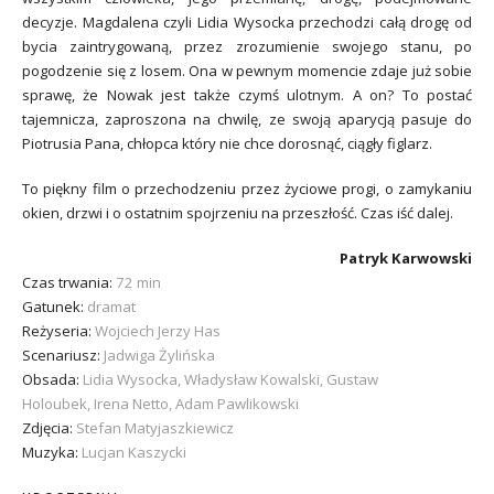
decyzje. Magdalena czyli Lidia Wysocka przechodzi całą drogę od
bycia zaintrygowaną, przez zrozumienie swojego stanu, po
pogodzenie się z losem. Ona w pewnym momencie zdaje już sobie
sprawę, że Nowak jest także czymś ulotnym. A on? To postać
tajemnicza, zaproszona na chwilę, ze swoją aparycją pasuje do
Piotrusia Pana, chłopca który nie chce dorosnąć, ciągły figlarz.
To piękny film o przechodzeniu przez życiowe progi, o zamykaniu
okien, drzwi i o ostatnim spojrzeniu na przeszłość. Czas iść dalej.
Patryk Karwowski
Czas trwania:
72 min
Gatunek:
dramat
Reżyseria:
Wojciech Jerzy Has
Scenariusz:
Jadwiga Żylińska
Obsada:
Lidia Wysocka, Władysław Kowalski, Gustaw
Holoubek, Irena Netto, Adam Pawlikowski
Zdjęcia:
Stefan Matyjaszkiewicz
Muzyka:
Lucjan Kaszycki