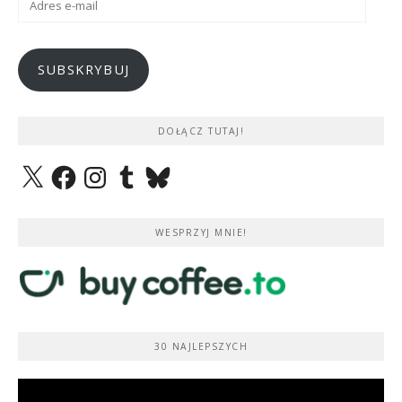
e-
mail
SUBSKRYBUJ
DOŁĄCZ TUTAJ!
X
Facebook
Instagram
Tumblr
Bluesky
WESPRZYJ MNIE!
30 NAJLEPSZYCH
Odtwarzacz