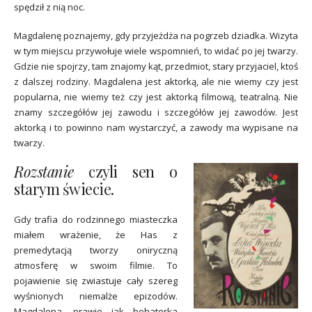
spędził z nią noc.
Magdalenę poznajemy, gdy przyjeżdża na pogrzeb dziadka. Wizyta
w tym miejscu przywołuje wiele wspomnień, to widać po jej twarzy.
Gdzie nie spojrzy, tam znajomy kąt, przedmiot, stary przyjaciel, ktoś
z dalszej rodziny. Magdalena jest aktorką, ale nie wiemy czy jest
popularna, nie wiemy też czy jest aktorką filmową, teatralną. Nie
znamy szczegółów jej zawodu i szczegółów jej zawodów. Jest
aktorką i to powinno nam wystarczyć, a zawody ma wypisane na
twarzy.
Rozstanie
czyli sen o
starym świecie.
Gdy trafia do rodzinnego miasteczka
miałem wrażenie, że Has z
premedytacją tworzy oniryczną
atmosferę w swoim filmie. To
pojawienie się zwiastuje cały szereg
wyśnionych niemalże epizodów.
Magdalena, prawie jak bohaterka