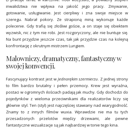
inwalidztwa nie wpływa na jakość jego pracy. Zmywanie,
gotowanie, usługiwanie. Jest cierpliwy i zna swoje miejsce w
szeregu. Nabrał pokory. Ze strapioną miną wykonuje każde
polecenie. Gdy trafią się złośliwi goście, a on staje się obiektem
wyzwisk, nic z tym nie robi. .Jest rozgoryczony, ale nie buntuje się.
Na bunt przyjdzie jeszcze czas, tak jak przyjdzie czas na kolejną
konfrontację z okrutnym mistrzem Lungiem.
Malowniczy, dramatyczny, fantastyczny w
swojej konwencji.
Fascynujący kontrast jest w
Jednorękim szermierzu
. Z jednej strony
to film bardzo brutalny i pełen przemocy. Krew jest wyraźna,
postaci w ogromnych ilościach padają jak muchy. Gdy dochodzi do
pojedynków z wieloma przeciwnikami dla realizatorów liczy się
głównie styl. Ten (styl) jest najczęściej stawiany nad wiarygodność.
Znamy to z innych filmów wuxia. Wprawdzie nie ma tu tych
przesadzonych przelotów między drzewami, ale pewne
fantastyczne wizualizacje są jak najbardziej w tonie tego kina.