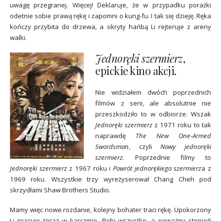
uwagę przegranej. Więcej! Deklaruje, że w przypadku porażki
odetnie sobie prawą rękę i zapomni o kung-fu. I tak się dzieję. Ręka
kończy przybita do drzewa, a okryty hańbą Li rejteruje z areny
walki.
Jednoręki szermierz
,
epickie kino akcji.
Nie widziałem dwóch poprzednich
filmów z serii, ale absolutnie nie
przeszkodziło to w odbiorze. Wszak
Jednoręki szermierz
z 1971 roku to tak
naprawdę
The New One-Armed
Swordsman
, czyli
Nowy jednoręki
szermierz
. Poprzednie filmy to
Jednoręki szermierz
z 1967 roku i
Powrót jednorękiego szermierz
a z
1969 roku. Wszystkie trzy wyreżyserował Chang Cheh pod
skrzydłami Shaw Brothers Studio.
Mamy więc nowe rozdanie, kolejny bohater traci rękę. Upokorzony
Li pracuje teraz w karczmie. Robi wszystko, a poważny stopień