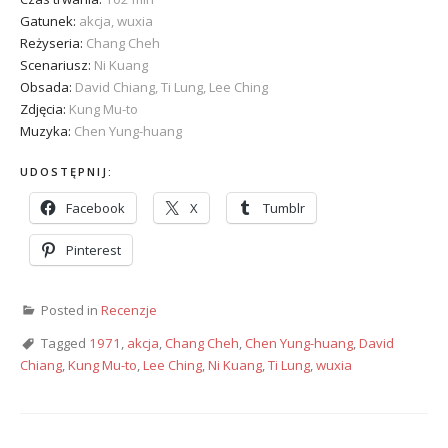
Gatunek:
akcja, wuxia
Reżyseria:
Chang Cheh
Scenariusz:
Ni Kuang
Obsada:
David Chiang, Ti Lung, Lee Ching
Zdjęcia:
Kung Mu-to
Muzyka:
Chen Yung-huang
UDOSTĘPNIJ:
Facebook
X
Tumblr
Pinterest
Posted in
Recenzje
Tagged
1971
,
akcja
,
Chang Cheh
,
Chen Yung-huang
,
David
Chiang
,
Kung Mu-to
,
Lee Ching
,
Ni Kuang
,
Ti Lung
,
wuxia