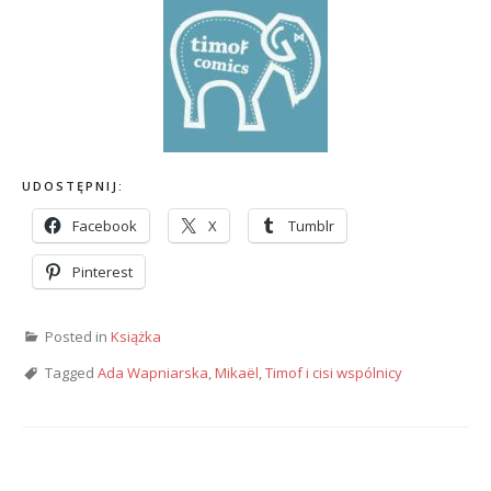
UDOSTĘPNIJ:
Facebook
X
Tumblr
Pinterest
Posted in
Książka
Tagged
Ada Wapniarska
,
Mikaël
,
Timof i cisi wspólnicy