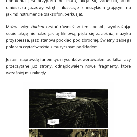
bohaterka jest przyparta do muru, akcja się zacieśnia, autor
umieszcza jazzowy wtręt – ilustracje z muzykiem grającym na
jakimś instrumencie (saksofon, perkusja).
Można więc
Harlem
czytać również w ten sposób, wyobrażając
sobie akcję niemalże jak tę filmową, pętla się zacieśnia, muzyka
przyspiesza, jazz stanowi podkład pod zbrodnię. Świetny zabieg i
polecam czytać właśnie z muzycznym podkładem.
Jestem naprawdę fanem tych rysunków, wertowałem po kilka razy
przeczytane już strony, odnajdowałem nowe fragmenty, które
wcześniej mi umknęły.