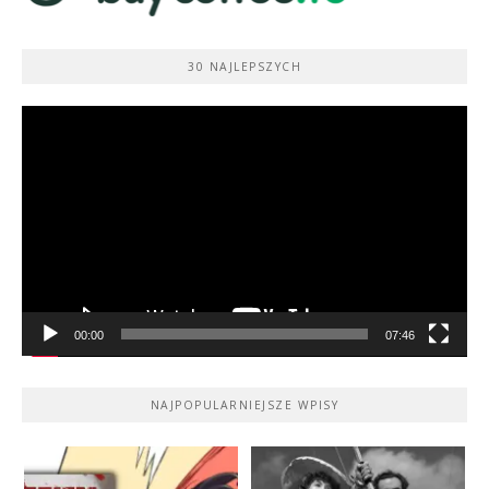
30 NAJLEPSZYCH
Odtwarzacz
video
00:00
07:46
NAJPOPULARNIEJSZE WPISY