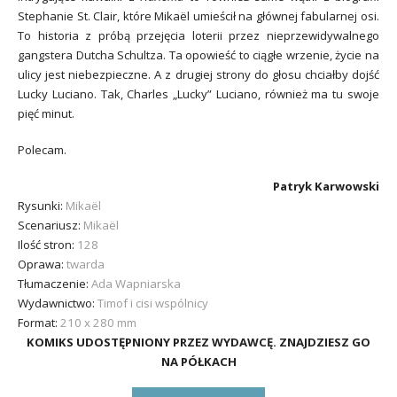
Stephanie St. Clair, które Mikaël umieścił na głównej fabularnej osi.
To historia z próbą przejęcia loterii przez nieprzewidywalnego
gangstera Dutcha Schultza. Ta opowieść to ciągłe wrzenie, życie na
ulicy jest niebezpieczne. A z drugiej strony do głosu chciałby dojść
Lucky Luciano. Tak, Charles „Lucky” Luciano, również ma tu swoje
pięć minut.
Polecam.
Patryk Karwowski
Rysunki:
Mikaël
Scenariusz:
Mikaël
Ilość stron:
128
Oprawa:
twarda
Tłumaczenie:
Ada Wapniarska
Wydawnictwo:
Timof i cisi wspólnicy
Format:
210 x 280 mm
KOMIKS UDOSTĘPNIONY PRZEZ WYDAWCĘ. ZNAJDZIESZ GO
NA PÓŁKACH