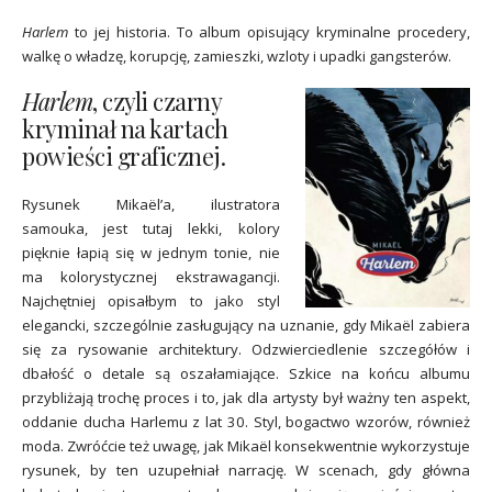
Harlem
to jej historia. To album opisujący kryminalne procedery,
walkę o władzę, korupcję, zamieszki, wzloty i upadki gangsterów.
Harlem
, czyli czarny
kryminał na kartach
powieści graficznej.
Rysunek Mikaël’a, ilustratora
samouka, jest tutaj lekki, kolory
pięknie łapią się w jednym tonie, nie
ma kolorystycznej ekstrawagancji.
Najchętniej opisałbym to jako styl
elegancki, szczególnie zasługujący na uznanie, gdy Mikaël zabiera
się za rysowanie architektury. Odzwierciedlenie szczegółów i
dbałość o detale są oszałamiające. Szkice na końcu albumu
przybliżają trochę proces i to, jak dla artysty był ważny ten aspekt,
oddanie ducha Harlemu z lat 30. Styl, bogactwo wzorów, również
moda. Zwróćcie też uwagę, jak Mikaël konsekwentnie wykorzystuje
rysunek, by ten uzupełniał narrację. W scenach, gdy główna