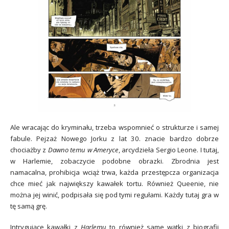
Ale wracając do kryminału, trzeba wspomnieć o strukturze i samej
fabule. Pejzaż Nowego Jorku z lat 30. znacie bardzo dobrze
chociażby z
Dawno temu w Ameryce
, arcydzieła Sergio Leone. I tutaj,
w Harlemie, zobaczycie podobne obrazki. Zbrodnia jest
namacalna, prohibicja wciąż trwa, każda przestępcza organizacja
chce mieć jak największy kawałek tortu. Również Queenie, nie
można jej winić, podpisała się pod tymi regułami. Każdy tutaj gra w
tę samą grę.
Intrygujące kawałki z
Harlemu
to również same wątki z biografii