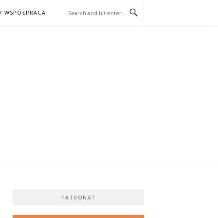
/ WSPÓŁPRACA
ĄŻKA – KINO
PATRONAT