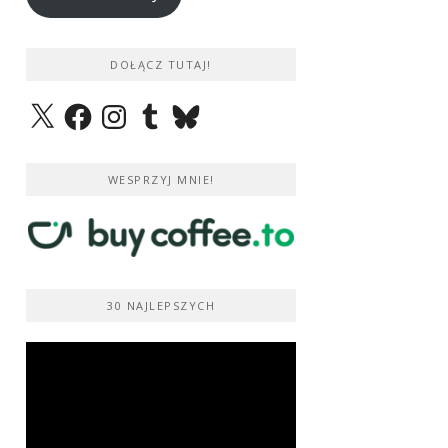
DOŁĄCZ TUTAJ!
X
Facebook
Instagram
Tumblr
Bluesky
WESPRZYJ MNIE!
30 NAJLEPSZYCH
Odtwarzacz
video