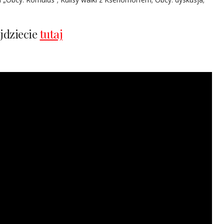
jdziecie
tutaj