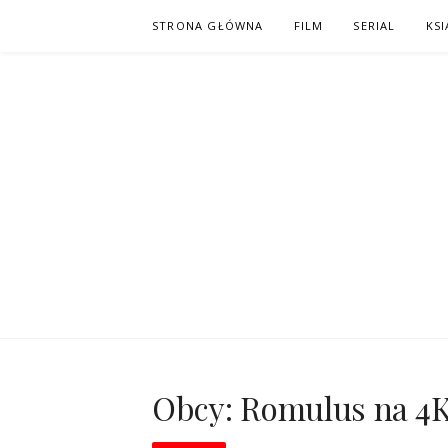
Skip
STRONA GŁÓWNA
FILM
SERIAL
KSI
to
content
PO NAPISAC
KOMIKS – KSIĄŻKA – KINO
Obcy: Romulus na 4