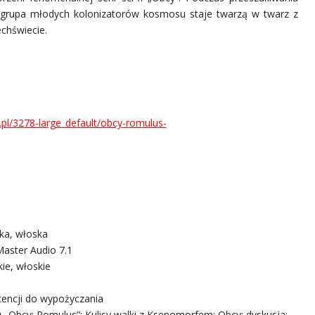
 grupa młodych kolonizatorów kosmosu staje twarzą w twarz z
chświecie.
ka, włoska
ster Audio 7.1
kie, włoskie
icencji do wypożyczania
 „Obcy: Romulus”; Kulisy walki z Ksenomorfem; Obcy: dyskusja;