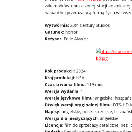
zakamarków opuszczonej stacji kosmicznej
najbardziej przerażającą formą życia we wsze
Wytwórnia:
20th Century Studios
Gatunek:
horror
Reżyser:
Fede Alvarez
Rok produkcji:
2024
Kraj produkcji:
USA
Czas trwania filmu:
119 min.
Wersja wydania:
1
Wersje językowe filmu:
angielska, hiszpańs
Dźwięk wersji oryginalnej filmu:
DTS-HD Ma
Napisy:
angielskie, polskie, czeskie, hiszpańs
Wersja dla niesłyszących:
angielskie
Licencja:
film do sprzedaży detalicznej bez l
Dodatki:
Powrót do horroru: Tworzenie filmu