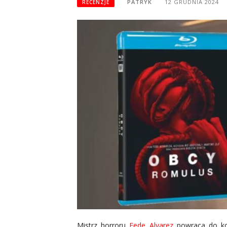
PATRYK
12 GRUDNIA 2024
RECENZJE
Mistrz horroru
Fede Alvarez
powraca do korz