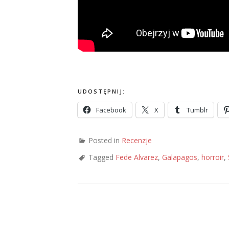
UDOSTĘPNIJ:
Facebook
X
Tumblr
Posted in
Recenzje
Tagged
Fede Alvarez
,
Galapagos
,
horroir
,