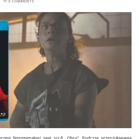
0 COMMENTS
eni fenomenalnej serii sci-fi „Obcy”. Podczas przeszukiwania