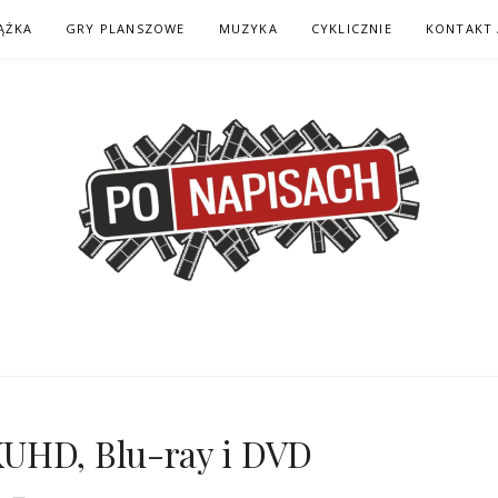
ĄŻKA
GRY PLANSZOWE
MUZYKA
CYKLICZNIE
KONTAKT 
H – KOMIKS – KSI
KUHD, Blu-ray i DVD