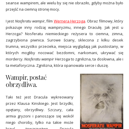
seanse wampirem, ale wielu by się nie obraziło, gdyby można było
przejść na ciemną stronę mocy.
I jest
Nosferatu wampir
, film
Wernera Herzoga
. Obraz filmowy, który
pokazuje inny rodzaj wampiryzmu, innego Draculę. Jak jest u
Herzoga? Nosferatu niemieckiego reżysera to ciemna, zimna,
zagrzybiona piwnica. Surowe ściany, sklecona z kilku desek
trumna, wszystko przecieka, miejsca wyglądają jak pustostany, w
których mogliby nocować bezdomni, narkomani, ukrywać się
mordercy.
Nosferatu wampir
Herzoga to zgnilizna, ta dosłowna, ale i
ta metaforyczna. Zgnilizna, która opanowała serce i duszę.
Wampir, postać
obrzydliwa.
Taki też jest Dracula wykreowany
przez Klausa Kinskiego. Jest brzydki,
opętany, obrzydliwy. Szczury, cała
armia gryzoni i panoszące się wokół
niego choroby, tylko na takie może
liczyć towarzystwo. Dracula