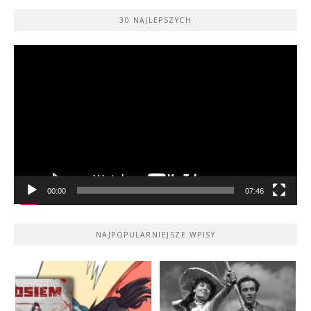
30 NAJLEPSZYCH
Odtwarzacz
video
00:00
07:46
NAJPOPULARNIEJSZE WPISY