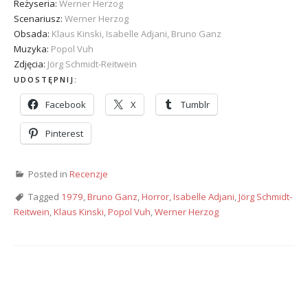
Reżyseria:
Werner Herzog
Scenariusz:
Werner Herzog
Obsada:
Klaus Kinski, Isabelle Adjani, Bruno Ganz
Muzyka:
Popol Vuh
Zdjęcia:
Jörg Schmidt-Reitwein
UDOSTĘPNIJ:
Facebook
X
Tumblr
Pinterest
Posted in
Recenzje
Tagged
1979
,
Bruno Ganz
,
Horror
,
Isabelle Adjani
,
Jörg Schmidt-
Reitwein
,
Klaus Kinski
,
Popol Vuh
,
Werner Herzog