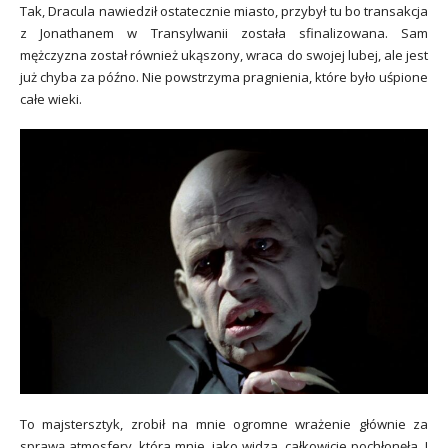
Tak, Dracula nawiedził ostatecznie miasto, przybył tu bo transakcja
z Jonathanem w Transylwanii została sfinalizowana. Sam
mężczyzna został również ukąszony, wraca do swojej lubej, ale jest
już chyba za późno. Nie powstrzyma pragnienia, które było uśpione
całe wieki.
To majstersztyk, zrobił na mnie ogromne wrażenie głównie za
sprawą atmosfery, która mnie, jako widza, całkowicie pochłonęła. I