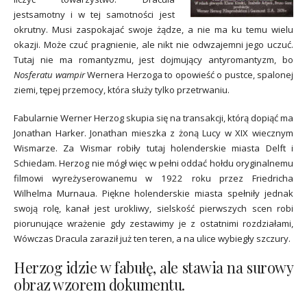
jestsamotny i w tej samotności jest
okrutny. Musi zaspokajać swoje żądze, a nie ma ku temu wielu
okazji. Może czuć pragnienie, ale nikt nie odwzajemni jego uczuć.
Tutaj nie ma romantyzmu, jest dojmujący antyromantyzm, bo
Nosferatu wampir
Wernera Herzoga to opowieść o pustce, spalonej
ziemi, tępej przemocy, która służy tylko przetrwaniu.
Fabularnie Werner Herzog skupia się na transakcji, którą dopiąć ma
Jonathan Harker. Jonathan mieszka z żoną Lucy w XIX wiecznym
Wismarze. Za Wismar robiły tutaj holenderskie miasta Delft i
Schiedam. Herzog nie mógł więc w pełni oddać hołdu oryginalnemu
filmowi wyreżyserowanemu w 1922 roku przez Friedricha
Wilhelma Murnaua. Piękne holenderskie miasta spełniły jednak
swoją rolę, kanał jest urokliwy, sielskość pierwszych scen robi
piorunujące wrażenie gdy zestawimy je z ostatnimi rozdziałami,
Wówczas Dracula zaraził już ten teren, a na ulice wybiegły szczury.
Herzog idzie w fabułę, ale stawia na surowy
obraz wzorem dokumentu.