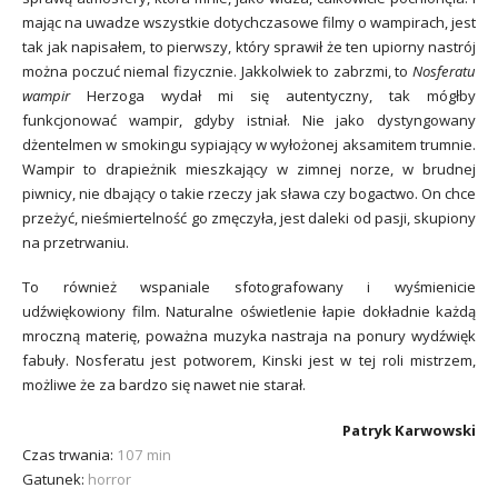
mając na uwadze wszystkie dotychczasowe filmy o wampirach, jest
tak jak napisałem, to pierwszy, który sprawił że ten upiorny nastrój
można poczuć niemal fizycznie. Jakkolwiek to zabrzmi, to
Nosferatu
wampir
Herzoga wydał mi się autentyczny, tak mógłby
funkcjonować wampir, gdyby istniał. Nie jako dystyngowany
dżentelmen w smokingu sypiający w wyłożonej aksamitem trumnie.
Wampir to drapieżnik mieszkający w zimnej norze, w brudnej
piwnicy, nie dbający o takie rzeczy jak sława czy bogactwo. On chce
przeżyć, nieśmiertelność go zmęczyła, jest daleki od pasji, skupiony
na przetrwaniu.
To również wspaniale sfotografowany i wyśmienicie
udźwiękowiony film. Naturalne oświetlenie łapie dokładnie każdą
mroczną materię, poważna muzyka nastraja na ponury wydźwięk
fabuły. Nosferatu jest potworem, Kinski jest w tej roli mistrzem,
możliwe że za bardzo się nawet nie starał.
Patryk Karwowski
Czas trwania:
107 min
Gatunek:
horror