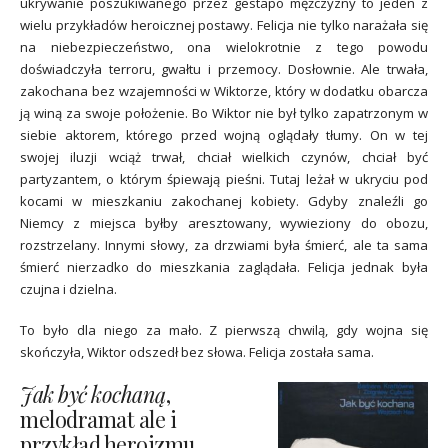
ukrywanie poszukiwanego przez gestapo mężczyzny to jeden z
wielu przykładów heroicznej postawy. Felicja nie tylko narażała się
na niebezpieczeństwo, ona wielokrotnie z tego powodu
doświadczyła terroru, gwałtu i przemocy. Dosłownie. Ale trwała,
zakochana bez wzajemności w Wiktorze, który w dodatku obarcza
ją winą za swoje położenie. Bo Wiktor nie był tylko zapatrzonym w
siebie aktorem, którego przed wojną oglądały tłumy. On w tej
swojej iluzji wciąż trwał, chciał wielkich czynów, chciał być
partyzantem, o którym śpiewają pieśni. Tutaj leżał w ukryciu pod
kocami w mieszkaniu zakochanej kobiety. Gdyby znaleźli go
Niemcy z miejsca byłby aresztowany, wywieziony do obozu,
rozstrzelany. Innymi słowy, za drzwiami była śmierć, ale ta sama
śmierć nierzadko do mieszkania zaglądała. Felicja jednak była
czujna i dzielna.
To było dla niego za mało. Z pierwszą chwilą, gdy wojna się
skończyła, Wiktor odszedł bez słowa. Felicja została sama.
Jak być kochaną
,
melodramat ale i
przykład heroizmu.