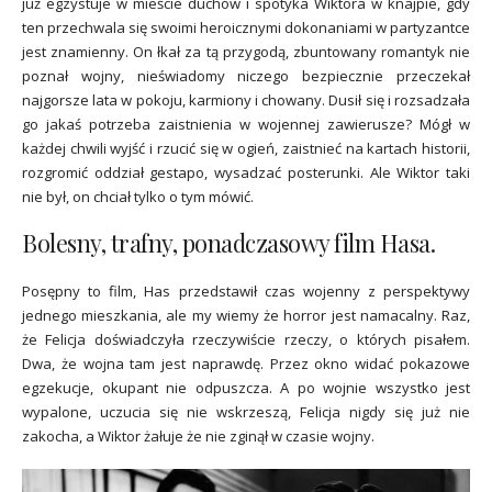
już egzystuje w mieście duchów i spotyka Wiktora w knajpie, gdy
ten przechwala się swoimi heroicznymi dokonaniami w partyzantce
jest znamienny. On łkał za tą przygodą, zbuntowany romantyk nie
poznał wojny, nieświadomy niczego bezpiecznie przeczekał
najgorsze lata w pokoju, karmiony i chowany. Dusił się i rozsadzała
go jakaś potrzeba zaistnienia w wojennej zawierusze? Mógł w
każdej chwili wyjść i rzucić się w ogień, zaistnieć na kartach historii,
rozgromić oddział gestapo, wysadzać posterunki. Ale Wiktor taki
nie był, on chciał tylko o tym mówić.
Bolesny, trafny, ponadczasowy film Hasa.
Posępny to film, Has przedstawił czas wojenny z perspektywy
jednego mieszkania, ale my wiemy że horror jest namacalny. Raz,
że Felicja doświadczyła rzeczywiście rzeczy, o których pisałem.
Dwa, że wojna tam jest naprawdę. Przez okno widać pokazowe
egzekucje, okupant nie odpuszcza. A po wojnie wszystko jest
wypalone, uczucia się nie wskrzeszą, Felicja nigdy się już nie
zakocha, a Wiktor żałuje że nie zginął w czasie wojny.