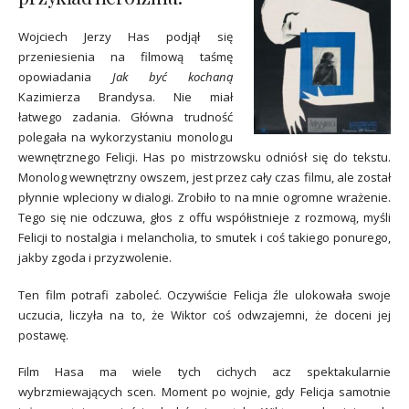
Wojciech Jerzy Has podjął się
przeniesienia na filmową taśmę
opowiadania
Jak być kochaną
Kazimierza Brandysa. Nie miał
łatwego zadania. Główna trudność
polegała na wykorzystaniu monologu
wewnętrznego Felicji. Has po mistrzowsku odniósł się do tekstu.
Monolog wewnętrzny owszem, jest przez cały czas filmu, ale został
płynnie wpleciony w dialogi. Zrobiło to na mnie ogromne wrażenie.
Tego się nie odczuwa, głos z offu współistnieje z rozmową, myśli
Felicji to nostalgia i melancholia, to smutek i coś takiego ponurego,
jakby zgoda i przyzwolenie.
Ten film potrafi zaboleć. Oczywiście Felicja źle ulokowała swoje
uczucia, liczyła na to, że Wiktor coś odwzajemni, że doceni jej
postawę.
Film Hasa ma wiele tych cichych acz spektakularnie
wybrzmiewających scen. Moment po wojnie, gdy Felicja samotnie