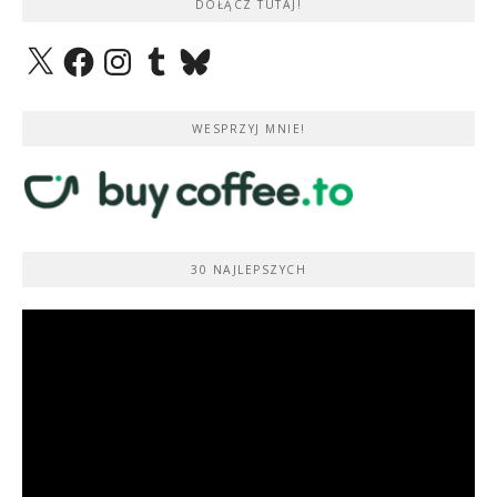
DOŁĄCZ TUTAJ!
X
Facebook
Instagram
Tumblr
Bluesky
WESPRZYJ MNIE!
30 NAJLEPSZYCH
Odtwarzacz
video