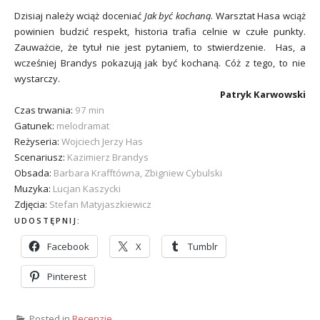
Dzisiaj należy wciąż doceniać
Jak być kochaną
. Warsztat Hasa wciąż
powinien budzić respekt, historia trafia celnie w czułe punkty.
Zauważcie, że tytuł nie jest pytaniem, to stwierdzenie. Has, a
wcześniej Brandys pokazują jak być kochaną. Cóż z tego, to nie
wystarczy.
Patryk Karwowski
Czas trwania:
97 min
Gatunek:
melodramat
Reżyseria:
Wojciech Jerzy Has
Scenariusz:
Kazimierz Brandys
Obsada:
Barbara Krafftówna, Zbigniew Cybulski
Muzyka:
Lucjan Kaszycki
Zdjęcia:
Stefan Matyjaszkiewicz
UDOSTĘPNIJ:
Facebook
X
Tumblr
Pinterest
Posted in
Recenzje