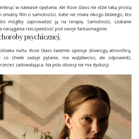
amknąć w nawiasie opętania. Ale Rose Glass nie idzie taką prostą
 smutny film o samotności. Katie nie miała nikogo bliskiego, kto
 kto mógłby zaprowadzić ją na terapię. Samotność, szukanie
óba naciągania rzeczywistość pod swoje fantasmagorie.
horoby psychicznej.
ołówka nurtu. Rose Glass świetnie operuje złowrogą atmosferą,
ie co chwile zadaje pytanie, ma wątpliwości, ale odpowiedź,
zecież zadowalająca. Na polu obsesji nie ma dyskusji.