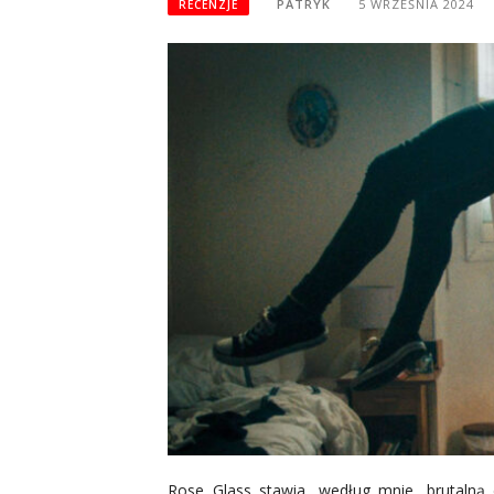
PATRYK
5 WRZEŚNIA 2024
RECENZJE
Rose Glass stawia, według mnie, brutalną