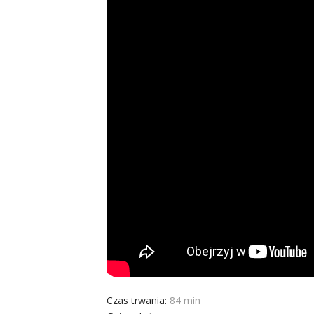
Czas trwania:
84 min