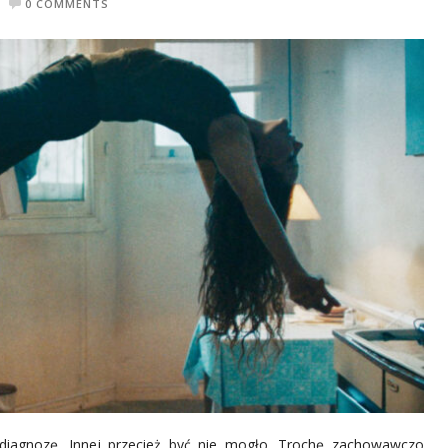
0 COMMENTS
 diagnozę. Innej przecież być nie mogło. Trochę zachowawczo