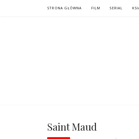
Skip
STRONA GŁÓWNA
FILM
SERIAL
KSI
to
content
PO NAPISAC
KOMIKS – KSIĄŻKA – KINO
Saint Maud