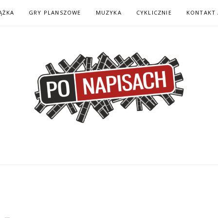
ĄŻKA
GRY PLANSZOWE
MUZYKA
CYKLICZNIE
KONTAKT 
H – KOMIKS – KSI