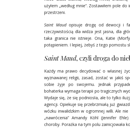
użyłem „według mnie”. Zostawiłem pole do in
przestrzeni.
Saint Maud
opisuje drogę od dewocji i fa
rzeczywistością dla widza jest jasna, dla gł
taka granica nie istnieje. Ona, Katie (Mo
potępieniem. I lepiej, żebyś z tego pomostu
Saint Maud
, czyli droga do nie
Każdy ma prawo decydować o własnej życio
wyznawanej religii, zasad, zostać w jakiś 
sobie żyje po swojemu. Jednak przypade
bohaterka wymaga terapii po tragicznych wyd
Wydaje się, że się podniosła, ale to tylko ilu
agencji. Opiekuje się przebrzmiałą już gwiazd
wózku inwalidzkim w ogromnej willi. Ale nie 
„nawrócenia” Amandy Köhl (Jennifer Ehle
choroby. Porażka na tym polu zainicjowała ko