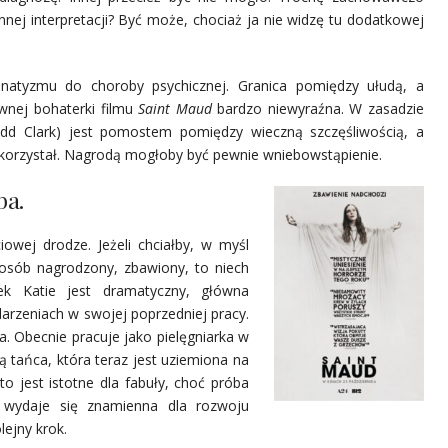
nej interpretacji? Być może, chociaż ja nie widzę tu dodatkowej
natyzmu do choroby psychicznej. Granica pomiędzy ułudą, a
ównej bohaterki filmu
Saint Maud
bardzo niewyraźna. W zasadzie
rfydd Clark) jest pomostem pomiędzy wieczną szczęśliwością, a
 skorzystał. Nagrodą mogłoby być pewnie wniebowstąpienie.
ba.
wej drodze. Jeżeli chciałby, w myśl
sposób nagrodzony, zbawiony, to niech
k Katie jest dramatyczny, główna
arzeniach w swojej poprzedniej pracy.
zja. Obecnie pracuje jako pielęgniarka w
ą tańca, która teraz jest uziemiona na
to jest istotne dla fabuły, choć próba
) wydaje się znamienna dla rozwoju
lejny krok.