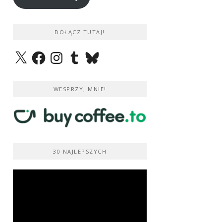
DOŁĄCZ TUTAJ!
X
Facebook
Instagram
Tumblr
Bluesky
WESPRZYJ MNIE!
30 NAJLEPSZYCH
Odtwarzacz
video