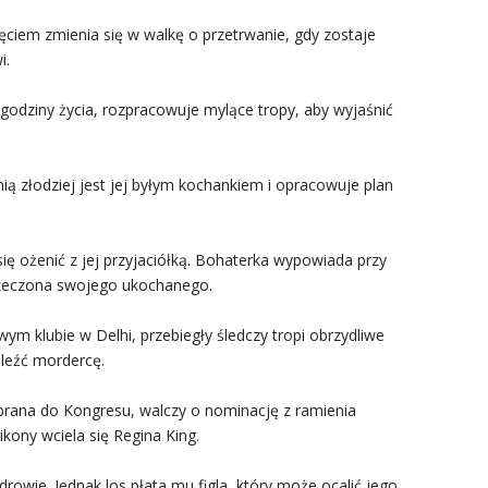
ciem zmienia się w walkę o przetrwanie, gdy zostaje
i.
godziny życia, rozpracowuje mylące tropy, aby wyjaśnić
ią złodziej jest jej byłym kochankiem i opracowuje plan
ę ożenić z jej przyjaciółką. Bohaterka wypowiada przy
arzeczona swojego ukochanego.
wym klubie w Delhi, przebiegły śledczy tropi obrzydliwe
leźć mordercę.
ybrana do Kongresu, walczy o nominację z ramienia
kony wciela się Regina King.
drowie. Jednak los płata mu figla, który może ocalić jego