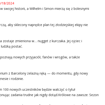
 3/18/2024
 w swojej historii, a Wilhelm i Simon mierzą się z bolesnymi
zą, aby sklecony naprędce plan tej złodziejskiej ekipy nie
 zostaje zmieniona w… nugget z kurczaka. Jej ojciec i
j ludzką postać.
e poznają nowych przyjaciół, fanów i wrogów, a także
rium z Barcelony żelazną ręką — do momentu, gdy nowy
esie i rodzinie.
m 100 nowych uczestników będzie walczyć o tytuł
nując zadania trudne jak nigdy dotąd.Królowe na zawsze: Sezon