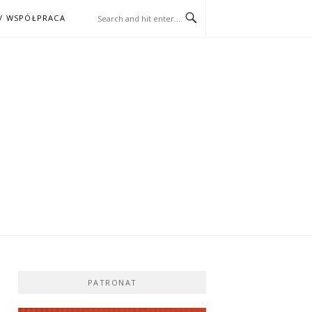
/ WSPÓŁPRACA
ĄŻKA – KINO
PATRONAT