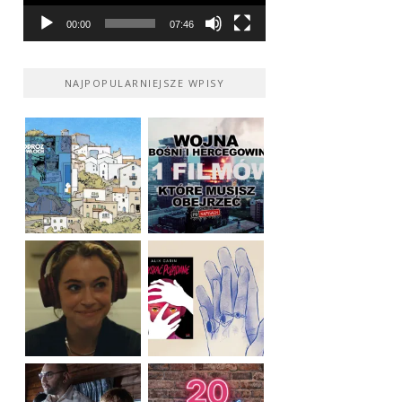
00:00
07:46
NAJPOPULARNIEJSZE WPISY