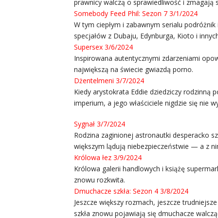
prawnicy walczą o sprawiedliwość i zmagają 
Somebody Feed Phil: Sezon 7 3/1/2024
W tym ciepłym i zabawnym serialu podróżnik i
specjałów z Dubaju, Edynburga, Kioto i innych
Supersex 3/6/2024
Inspirowana autentycznymi zdarzeniami opowie
największą na świecie gwiazdą porno.
Dżentelmeni 3/7/2024
Kiedy arystokrata Eddie dziedziczy rodzinną 
imperium, a jego właściciele nigdzie się nie wy
Sygnał 3/7/2024
Rodzina zaginionej astronautki desperacko sz
większym lądują niebezpieczeństwie — a z nim
Królowa łez 3/9/2024
Królowa galerii handlowych i książę superma
znowu rozkwita.
Dmuchacze szkła: Sezon 4 3/8/2024
Jeszcze większy rozmach, jeszcze trudniejsze 
szkła znowu pojawiają się dmuchacze walczą