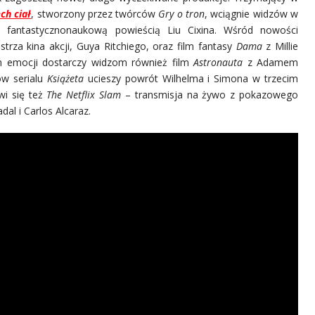
ch ciał
, stworzony przez twórców
Gry o tron
, wciągnie widzów w
ej fantastycznonaukową powieścią Liu Cixina. Wśród nowości
trza kina akcji, Guya Ritchiego, oraz film fantasy
Dama
z Millie
h emocji dostarczy widzom również film
Astronauta
z Adamem
ów serialu
Książeta
ucieszy powrót Wilhelma i Simona w trzecim
wi się też
The Netflix Slam
– transmisja na żywo z pokazowego
al i Carlos Alcaraz.