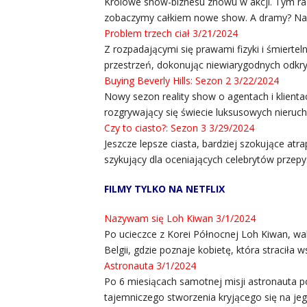
Królowe show-biznesu znowu w akcji. Tym ra
zobaczymy całkiem nowe show. A dramy? Na p
Problem trzech ciał 3/21/2024
Z rozpadającymi się prawami fizyki i śmiertel
przestrzeń, dokonując niewiarygodnych odkry
Buying Beverly Hills: Sezon 2 3/22/2024
Nowy sezon reality show o agentach i klienta
rozgrywający się świecie luksusowych nieruc
Czy to ciasto?: Sezon 3 3/29/2024
Jeszcze lepsze ciasta, bardziej szokujące atr
szykujący dla oceniających celebrytów przepy
FILMY TYLKO NA NETFLIX
Nazywam się Loh Kiwan 3/1/2024
Po ucieczce z Korei Północnej Loh Kiwan, wal
Belgii, gdzie poznaje kobietę, która straciła w
Astronauta 3/1/2024
Po 6 miesiącach samotnej misji astronauta
tajemniczego stworzenia kryjącego się na jeg