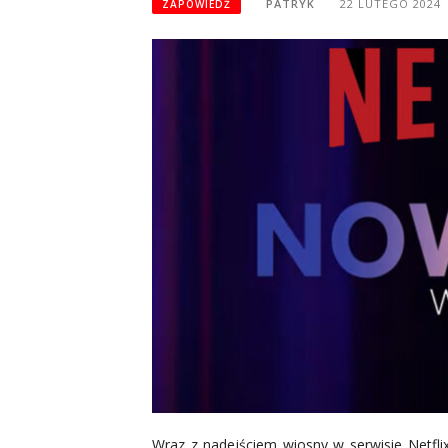
PATRYK
22 LUTEGO 2024
ZAPOWIEDŹ
Wraz z nadejściem wiosny w serwisie Netfl