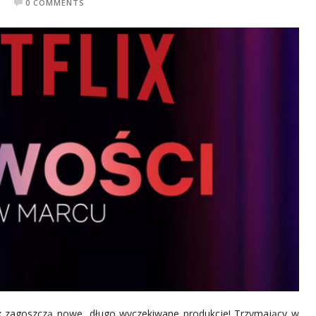
0 COMMENTS
ix zagoszczą nowe, długo wyczekiwane produkcje! Trzymający w