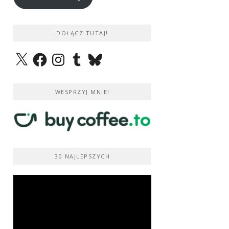
DOŁĄCZ TUTAJ!
X
Facebook
Instagram
Tumblr
Bluesky
WESPRZYJ MNIE!
30 NAJLEPSZYCH
Odtwarzacz
video