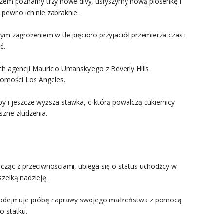
zem poznamy trzy nowe divy, usłyszymy nową piosenkę i
ewno ich nie zabraknie.
nym zagrożeniem w tle pięcioro przyjaciół przemierza czas i
ć.
ch agencji Mauricio Umansky’ego z Beverly Hills
homości Los Angeles.
apy i jeszcze wyższa stawka, o którą powalczą cukiernicy
szne złudzenia.
cząc z przeciwnościami, ubiega się o status uchodźcy w
szelką nadzieję.
 podejmuje próbę naprawy swojego małżeństwa z pomocą
o statku.