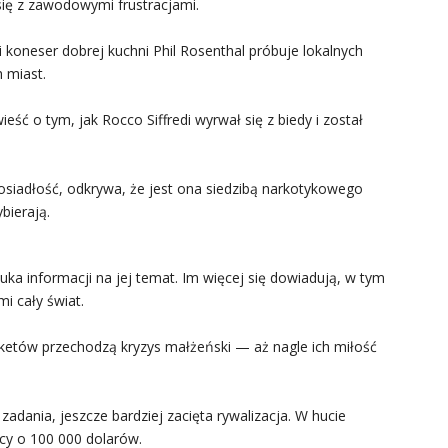
się z zawodowymi frustracjami.
 koneser dobrej kuchni Phil Rosenthal próbuje lokalnych
 miast.
ść o tym, jak Rocco Siffredi wyrwał się z biedy i został
posiadłość, odkrywa, że jest ona siedzibą narkotykowego
bierają.
uka informacji na jej temat. Im więcej się dowiadują, w tym
i cały świat.
rketów przechodzą kryzys małżeński — aż nagle ich miłość
zadania, jeszcze bardziej zacięta rywalizacja. W hucie
cy o 100 000 dolarów.