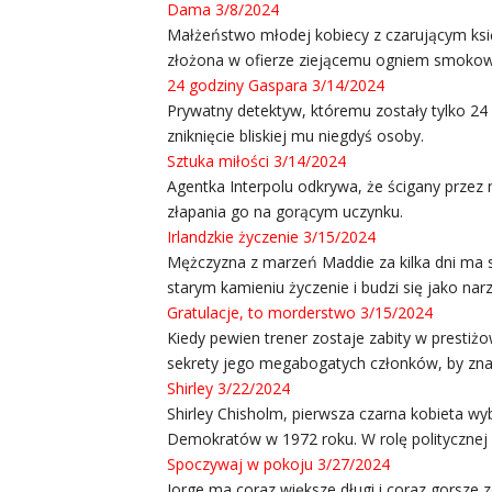
Dama 3/8/2024
Małżeństwo młodej kobiecy z czarującym księ
złożona w ofierze ziejącemu ogniem smokow
24 godziny Gaspara 3/14/2024
Prywatny detektyw, któremu zostały tylko 24 
zniknięcie bliskiej mu niegdyś osoby.
Sztuka miłości 3/14/2024
Agentka Interpolu odkrywa, że ścigany przez n
złapania go na gorącym uczynku.
Irlandzkie życzenie 3/15/2024
Mężczyzna z marzeń Maddie za kilka dni ma si
starym kamieniu życzenie i budzi się jako n
Gratulacje, to morderstwo 3/15/2024
Kiedy pewien trener zostaje zabity w prestiżo
sekrety jego megabogatych członków, by zna
Shirley 3/22/2024
Shirley Chisholm, pierwsza czarna kobieta w
Demokratów w 1972 roku. W rolę politycznej i
Spoczywaj w pokoju 3/27/2024
Jorge ma coraz większe długi i coraz gorsze z