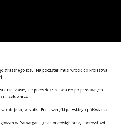
ąć strasznego losu. Na początek musi wrócić do królestwa
j.
atniej klasie, ale przeszłość stawia ich po przeciwnych
ą na celowniku.
plątuje się w siatkę Furii, szeryfki paryskiego półświatka.
ręgowym w Patparganj, gdzie przedsiębiorczy i pomysłowi