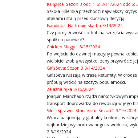
Książęta: Sezon 3 odc. 1-5: 3/11/2024 odc 6:
Szkoła Hillerska przechodzi największy kryzys
atakami i stają przed kluczową decyzją.
Bandidos: Na tropie skarbu 3/13/2024
Czy pomysłowość i odrobina szczęścia wystarc
spalił na panewce?
Chicken Nugget 3/15/2024
Po wejściu do dziwnej maszyny pewna kobieta
wielbiciel zrobią wszystko, żeby przywrócić je
Girls5eva: Sezon 3 3/14/2024
Girls5eva ruszają w trasę Returnity. W drodz
próbują wrócić na szczyty popularności.
Żelazna ręka 3/15/2024
Joaquín Manchado rządzi narkotykowym impe
transport doprowadza do rewolucji w jego bizn
Silni i sprawni: Starcie stu: Sezon 2 3/19/2024
Wraca pasjonujący globalny konkurs, w który
najbardziej wysportowanego zawodnika, wyko
2 3/19/2024