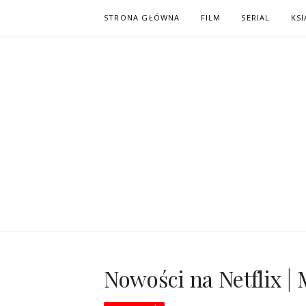
Skip
STRONA GŁÓWNA
FILM
SERIAL
KSI
to
content
PO NAPISAC
KOMIKS – KSIĄŻKA – KINO
Nowości na Netflix |