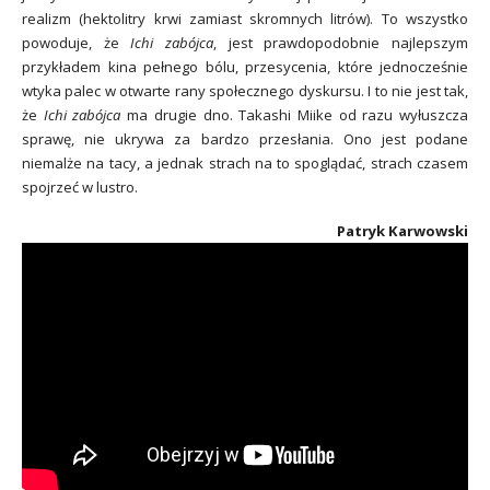
realizm (hektolitry krwi zamiast skromnych litrów). To wszystko
powoduje, że
Ichi zabójca
, jest prawdopodobnie najlepszym
przykładem kina pełnego bólu, przesycenia, które jednocześnie
wtyka palec w otwarte rany społecznego dyskursu. I to nie jest tak,
że
Ichi zabójca
ma drugie dno. Takashi Miike od razu wyłuszcza
sprawę, nie ukrywa za bardzo przesłania. Ono jest podane
niemalże na tacy, a jednak strach na to spoglądać, strach czasem
spojrzeć w lustro.
Patryk Karwowski