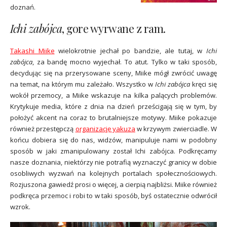
doznań.
Ichi zabójca
, gore wyrwane z ram.
Takashi Miike
wielokrotnie jechał po bandzie, ale tutaj, w
Ichi
zabójca
, za bandę mocno wyjechał. To atut. Tylko w taki sposób,
decydując się na przerysowane sceny, Miike mógł zwrócić uwagę
na temat, na którym mu zależało. Wszystko w
Ichi zabójca
kręci się
wokół przemocy, a Miike wskazuje na kilka palących problemów.
Krytykuje media, które z dnia na dzień prześcigają się w tym, by
położyć akcent na coraz to brutalniejsze motywy. Miike pokazuje
również przestępczą
organizację yakuza
w krzywym zwierciadle. W
końcu dobiera się do nas, widzów, manipuluje nami w podobny
sposób w jaki zmanipulowany został Ichi zabójca. Podkręcamy
nasze doznania, niektórzy nie potrafią wyznaczyć granicy w dobie
osobliwych wyzwań na kolejnych portalach społecznościowych.
Rozjuszona gawiedź prosi o więcej, a cierpią najbliżsi. Miike również
podkręca przemoc i robi to w taki sposób, byś ostatecznie odwrócił
wzrok.