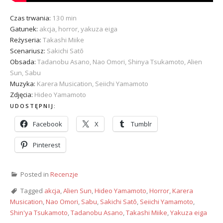
Czas trwania:
130 min
Gatunek:
akcja, horror, yakuza eiga
Reżyseria:
Takashi Miike
Scenariusz:
Sakichi Satō
Obsada:
Tadanobu Asano, Nao Omori, Shinya Tsukamoto, Alien
Sun, Sabu
Muzyka:
Karera Musication, Seiichi Yamamoto
Zdjęcia:
Hideo Yamamoto
UDOSTĘPNIJ:
Facebook
X
Tumblr
Pinterest
Posted in
Recenzje
Tagged
akcja
,
Alien Sun
,
Hideo Yamamoto
,
Horror
,
Karera
Musication
,
Nao Omori
,
Sabu
,
Sakichi Satō
,
Seiichi Yamamoto
,
Shin'ya Tsukamoto
,
Tadanobu Asano
,
Takashi Miike
,
Yakuza eiga