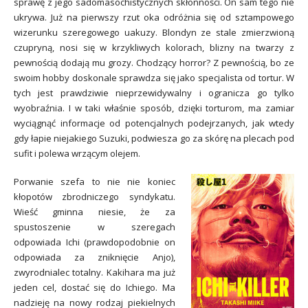
sprawę z jego sadomasochistycznych skłonności. On sam tego nie
ukrywa. Już na pierwszy rzut oka odróżnia się od sztampowego
wizerunku szeregowego uakuzy. Blondyn ze stale zmierzwioną
czupryną, nosi się w krzykliwych kolorach, blizny na twarzy z
pewnością dodają mu grozy. Chodzący horror? Z pewnością, bo ze
swoim hobby doskonale sprawdza się jako specjalista od tortur. W
tych jest prawdziwie nieprzewidywalny i ogranicza go tylko
wyobraźnia. I w taki właśnie sposób, dzięki torturom, ma zamiar
wyciągnąć informacje od potencjalnych podejrzanych, jak wtedy
gdy łapie niejakiego Suzuki, podwiesza go za skórę na plecach pod
sufit i polewa wrzącym olejem.
Porwanie szefa to nie nie koniec
kłopotów zbrodniczego syndykatu.
Wieść gminna niesie, że za
spustoszenie w szeregach
odpowiada Ichi (prawdopodobnie on
odpowiada za zniknięcie Anjo),
zwyrodnialec totalny. Kakihara ma już
jeden cel, dostać się do Ichiego. Ma
nadzieję na nowy rodzaj piekielnych