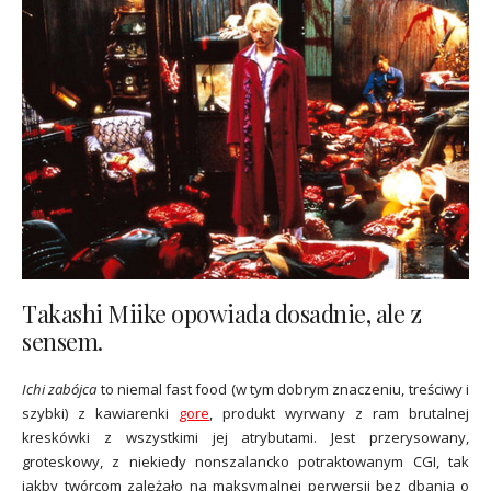
Takashi Miike opowiada dosadnie, ale z
sensem.
Ichi zabójca
to niemal fast food (w tym dobrym znaczeniu, treściwy i
szybki) z kawiarenki
gore
, produkt wyrwany z ram brutalnej
kreskówki z wszystkimi jej atrybutami. Jest przerysowany,
groteskowy, z niekiedy nonszalancko potraktowanym CGI, tak
jakby twórcom zależało na maksymalnej perwersji bez dbania o