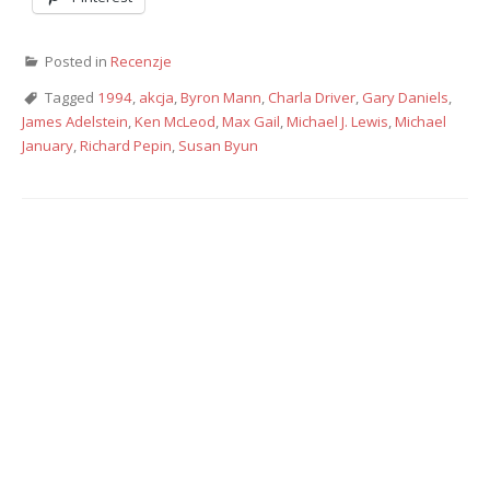
Posted in
Recenzje
Tagged
1994
,
akcja
,
Byron Mann
,
Charla Driver
,
Gary Daniels
,
James Adelstein
,
Ken McLeod
,
Max Gail
,
Michael J. Lewis
,
Michael
January
,
Richard Pepin
,
Susan Byun