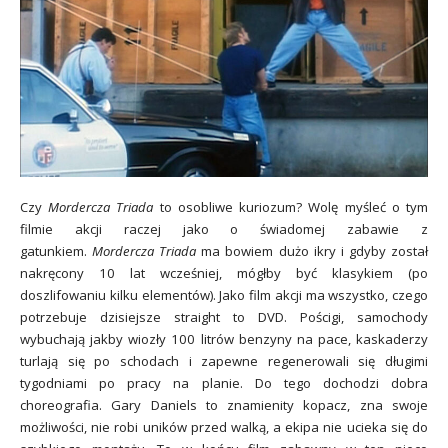
Czy
Mordercza Triada
to osobliwe kuriozum? Wolę myśleć o tym
filmie akcji raczej jako o świadomej zabawie z
gatunkiem.
Mordercza Triada
ma bowiem dużo ikry i gdyby został
nakręcony 10 lat wcześniej, mógłby być klasykiem (po
doszlifowaniu kilku elementów). Jako film akcji ma wszystko, czego
potrzebuje dzisiejsze straight to DVD. Pościgi, samochody
wybuchają jakby wiozły 100 litrów benzyny na pace, kaskaderzy
turlają się po schodach i zapewne regenerowali się długimi
tygodniami po pracy na planie. Do tego dochodzi dobra
choreografia. Gary Daniels to znamienity kopacz, zna swoje
możliwości, nie robi uników przed walką, a ekipa nie ucieka się do