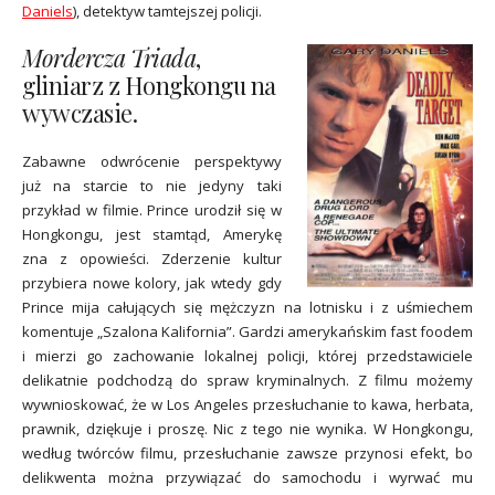
Daniels
), detektyw tamtejszej policji.
Mordercza Triada
,
gliniarz z Hongkongu na
wywczasie.
Zabawne odwrócenie perspektywy
już na starcie to nie jedyny taki
przykład w filmie. Prince urodził się w
Hongkongu, jest stamtąd, Amerykę
zna z opowieści. Zderzenie kultur
przybiera nowe kolory, jak wtedy gdy
Prince mija całujących się mężczyzn na lotnisku i z uśmiechem
komentuje „Szalona Kalifornia”. Gardzi amerykańskim fast foodem
i mierzi go zachowanie lokalnej policji, której przedstawiciele
delikatnie podchodzą do spraw kryminalnych. Z filmu możemy
wywnioskować, że w Los Angeles przesłuchanie to kawa, herbata,
prawnik, dziękuje i proszę. Nic z tego nie wynika. W Hongkongu,
według twórców filmu, przesłuchanie zawsze przynosi efekt, bo
delikwenta można przywiązać do samochodu i wyrwać mu