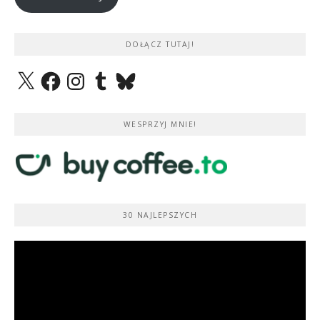
DOŁĄCZ TUTAJ!
X
Facebook
Instagram
Tumblr
Bluesky
WESPRZYJ MNIE!
30 NAJLEPSZYCH
Odtwarzacz
video