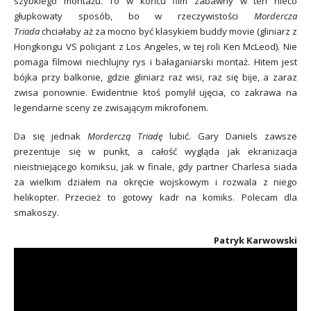
szybkiego montażu. To w końcu film zabawny w ten nieco
głupkowaty sposób, bo w rzeczywistości
Mordercza
Triada
chciałaby aż za mocno być klasykiem buddy movie (gliniarz z
Hongkongu VS policjant z Los Angeles, w tej roli Ken McLeod). Nie
pomaga filmowi niechlujny rys i bałaganiarski montaż. Hitem jest
bójka przy balkonie, gdzie gliniarz raz wisi, raz się bije, a zaraz
zwisa ponownie. Ewidentnie ktoś pomylił ujęcia, co zakrawa na
legendarne sceny ze zwisającym mikrofonem.
Da się jednak
Morderczą Triadę
lubić. Gary Daniels zawsze
prezentuje się w punkt, a całość wygląda jak ekranizacja
nieistniejącego komiksu, jak w finale, gdy partner Charlesa siada
za wielkim działem na okręcie wojskowym i rozwala z niego
helikopter. Przecież to gotowy kadr na komiks. Polecam dla
smakoszy.
Patryk Karwowski