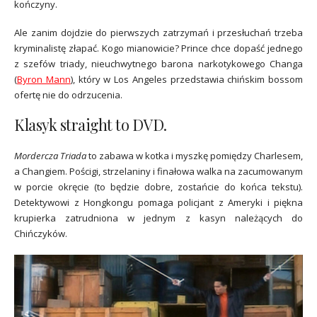
kończyny.
Ale zanim dojdzie do pierwszych zatrzymań i przesłuchań trzeba
kryminalistę złapać. Kogo mianowicie? Prince chce dopaść jednego
z szefów triady, nieuchwytnego barona narkotykowego Changa
(
Byron Mann
), który w Los Angeles przedstawia chińskim bossom
ofertę nie do odrzucenia.
Klasyk straight to DVD.
Mordercza Triada
to zabawa w kotka i myszkę pomiędzy Charlesem,
a Changiem. Pościgi, strzelaniny i finałowa walka na zacumowanym
w porcie okręcie (to będzie dobre, zostańcie do końca tekstu).
Detektywowi z Hongkongu pomaga policjant z Ameryki i piękna
krupierka zatrudniona w jednym z kasyn należących do
Chińczyków.