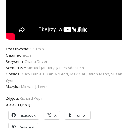
Czas trwania:
128 min
Gatunek:
akcja
Reżyseria:
Charla Driver
Scenariusz:
Michael January, James Adelstein
Obsada:
Gary Daniels, Ken McLeod, Max Gail, Byron Mann, Susan
Byun
Muzyka:
Michael J. Lewis
Zdjęcia:
Richard Pepin
UDOSTĘPNIJ:
Facebook
X
Tumblr
Pinterest