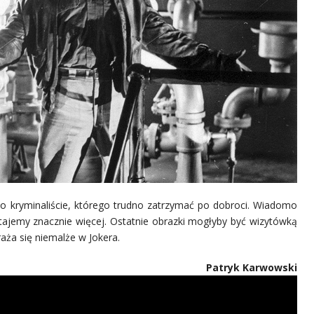
o kryminaliście, którego trudno zatrzymać po dobroci. Wiadomo
ostajemy znacznie więcej. Ostatnie obrazki mogłyby być wizytówką
aża się niemalże w Jokera.
Patryk Karwowski