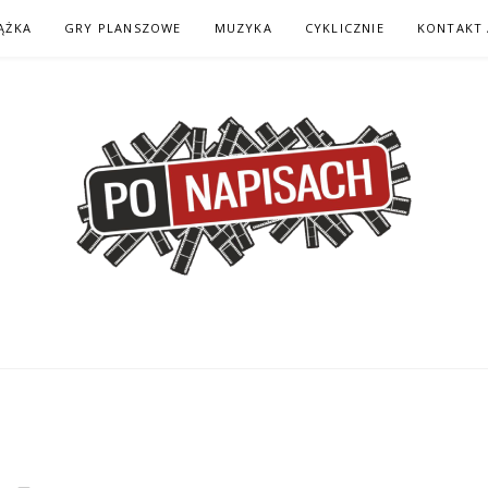
ĄŻKA
GRY PLANSZOWE
MUZYKA
CYKLICZNIE
KONTAKT 
H – KOMIKS – KSI