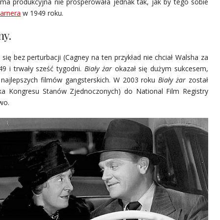
irma produkcyjna nie prosperowała jednak tak, jak by tego sobie
arnera
w 1949 roku.
ny.
o się bez perturbacji (Cagney na ten przykład nie chciał Walsha za
49 i trwały sześć tygodni.
Biały żar
okazał się dużym sukcesem,
ę najlepszych filmów gangsterskich. W 2003 roku
Biały żar
został
teka Kongresu Stanów Zjednoczonych) do National Film Registry
wo.