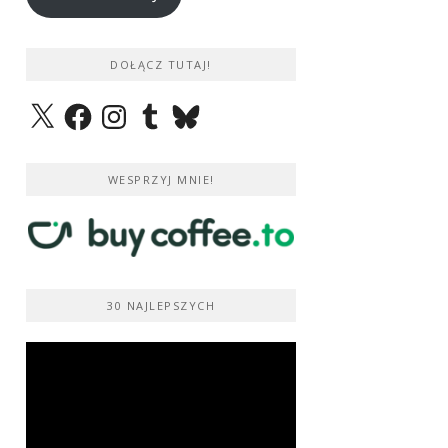
DOŁĄCZ TUTAJ!
X
Facebook
Instagram
Tumblr
Bluesky
WESPRZYJ MNIE!
30 NAJLEPSZYCH
Odtwarzacz
video