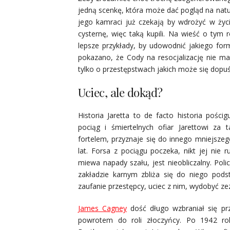
jedną scenkę, która może dać pogląd na natu
jego kamraci już czekają by wdrożyć w życ
cysternę, więc taką kupili. Na wieść o tym 
lepsze przykłady, by udowodnić jakiego form
pokazano, że Cody na resocjalizację nie ma
tylko o przestępstwach jakich może się dopuś
Uciec, ale dokąd?
Historia Jaretta to de facto historia pośc
pociąg i śmiertelnych ofiar Jarettowi za t
fortelem, przyznaje się do innego mniejszeg
lat. Forsa z pociągu poczeka, nikt jej nie r
miewa napady szału, jest nieobliczalny. Pol
zakładzie karnym zbliża się do niego pods
zaufanie przestępcy, uciec z nim, wydobyć ze
James Cagney
dość długo wzbraniał się prz
powrotem do roli złoczyńcy. Po 1942 rok