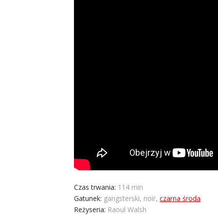
Czas trwania:
114 min
Gatunek:
gangsterski, noir,
czarna środa
Reżyseria:
Raoul Walsh