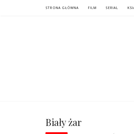
Skip
STRONA GŁÓWNA
FILM
SERIAL
KSI
to
content
PO NAPISAC
KOMIKS – KSIĄŻKA – KINO
Biały żar