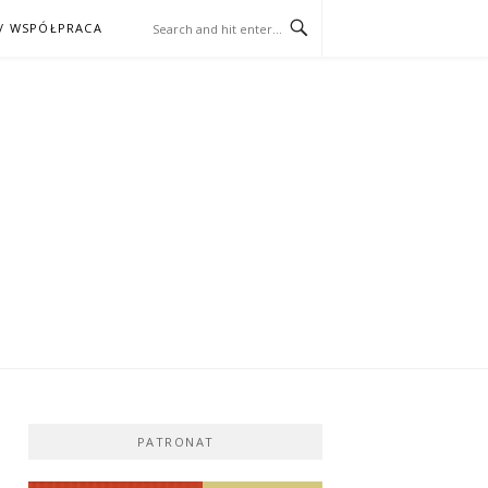
/ WSPÓŁPRACA
ĄŻKA – KINO
PATRONAT