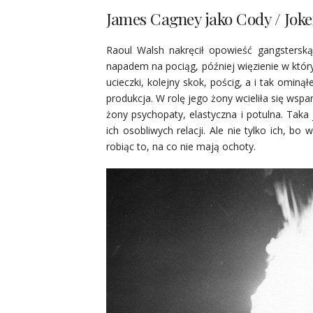
James Cagney jako Cody / Joke
Raoul Walsh nakręcił opowieść gangstersk
napadem na pociąg, później więzienie w któr
ucieczki, kolejny skok, pościg, a i tak omin
produkcja. W rolę jego żony wcieliła się wspan
żony psychopaty, elastyczna i potulna. Taka
ich osobliwych relacji. Ale nie tylko ich, b
robiąc to, na co nie mają ochoty.