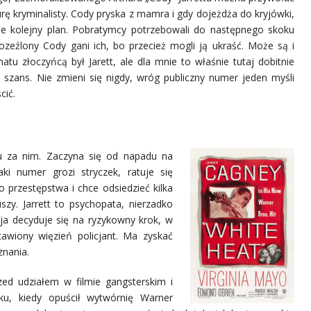
rę kryminalisty. Cody pryska z mamra i gdy dojeżdża do kryjówki,
ie kolejny plan. Pobratymcy potrzebowali do następnego skoku
rozeźlony Cody gani ich, bo przecież mogli ją ukraść. Może są i
atu złoczyńcą był Jarett, ale dla mnie to właśnie tutaj dobitnie
 szans. Nie zmieni się nigdy, wróg publiczny numer jeden myśli
cić.
igu za nim. Zaczyna się od napadu na
aki numer grozi stryczek, ratuje się
o przestępstwa i chce odsiedzieć kilka
uszy. Jarrett to psychopata, nierzadko
icja decyduje się na ryzykowny krok, w
tawiony więzień policjant. Ma zyskać
znania.
ed udziałem w filmie gangsterskim i
u, kiedy opuścił wytwórnię Warner