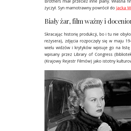
Brothers miał przecież inne plany. Własna f
życzył. Syn marnotrawny powrócił do
Jacka W
Biały żar, film ważny i docenio
Skracając historię produkcji, bo i tu nie obył
reżysera), zdjęcia rozpoczęły się w maju 19
wielu widzów i krytyków wpisuje go na list
wpisany przez Library of Congress (Biblio
(Krajowy Rejestr Filmów) jako istotny kulturo