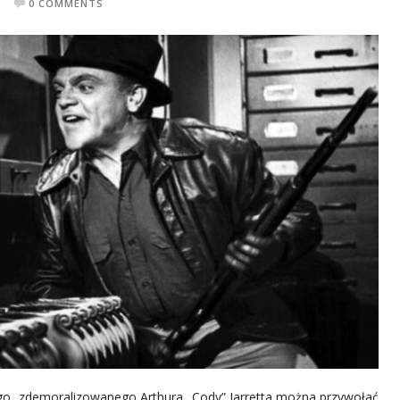
0 COMMENTS
o, zdemoralizowanego Arthura „Cody” Jarretta można przywołać