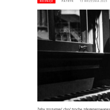
PATRYK
13 WRZEŚNIA 2023
RECENZJE
Żeby zrozumieć choć trochę zdegenerowaneg