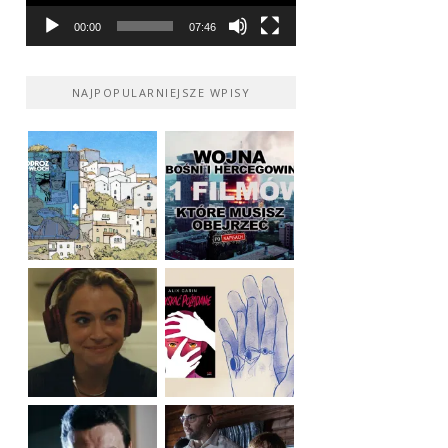
00:00
07:46
NAJPOPULARNIEJSZE WPISY