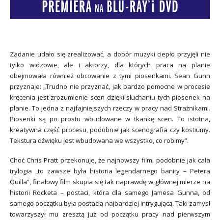
Zadanie udało się zrealizować, a dobór muzyki ciepło przyjęli nie
tylko widzowie, ale i aktorzy, dla których praca na planie
obejmowała również obcowanie z tymi piosenkami. Sean Gunn
przyznaje: „Trudno nie przyznać, jak bardzo pomocne w procesie
kręcenia jest zrozumienie scen dzięki słuchaniu tych piosenek na
planie. To jedna z najfajniejszych rzeczy w pracy nad Strażnikami.
Piosenki są po prostu wbudowane w tkankę scen. To istotna,
kreatywna część procesu, podobnie jak scenografia czy kostiumy.
Tekstura dźwięku jest wbudowana we wszystko, co robimy”.
Choć Chris Pratt przekonuje, że najnowszy film, podobnie jak cała
trylogia „to zawsze była historia legendarnego banity – Petera
Quilla”, finałowy film skupia się tak naprawdę w głównej mierze na
historii Rocketa – postaci, która dla samego Jamesa Gunna, od
samego początku była postacią najbardziej intrygującą. Taki zamysł
towarzyszył mu zresztą już od początku pracy nad pierwszym