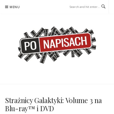
Skip
MENU
to
content
PO NAPISACH – KOMIKS –
KOMIKS – KSIĄŻKA – KINO
KSIĄŻKA – KINO
Strażnicy Galaktyki: Volume 3 na
Blu-ray™ i DVD