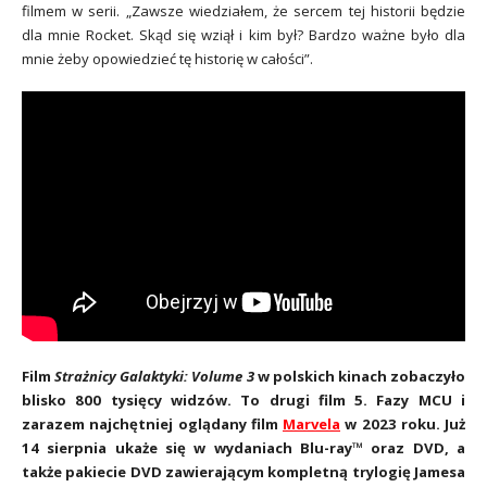
filmem w serii. „Zawsze wiedziałem, że sercem tej historii będzie
dla mnie Rocket. Skąd się wziął i kim był? Bardzo ważne było dla
mnie żeby opowiedzieć tę historię w całości”.
Film
Strażnicy Galaktyki: Volume 3
w polskich kinach zobaczyło
blisko 800 tysięcy widzów. To drugi film 5. Fazy MCU i
zarazem najchętniej oglądany film
Marvela
w 2023 roku. Już
14 sierpnia ukaże się w wydaniach Blu-ray™ oraz DVD, a
także pakiecie DVD zawierającym kompletną trylogię Jamesa