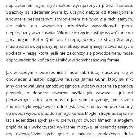
naprawieniem ogromnych szkód wyrządzonych przez Thanosa.
Strażnicy są zdeterminowani by uczynić nabyte od Kolekcjonera
Knowhere bezpiecznym schronieniem nie tylko dla nich samych,
ale także dla wszystkich uchodźców wysiedlonych przez
nieprzyjazny wszechświat. Wkrótce ich życie zostaje wywrócone do
góry nogami. Peter Quill, wciąż niepogodzony ze stratą Gamory,
musi zebrać swoją drużynę na niebezpieczną misję ratowania życia
Rocketa – misję, która, jeśli nie zakończy się powodzeniem, może
doprowadzić do końca Strażników w dotychczasowej formie.
Jak w każdym z poprzednich filmów, tak i tutaj kluczową rolę w
opowiadaniu historii odgrywa muzyka. James Gunn, który jak nikt
inny opanował umiejętność wciągnięcia widzów w scenę za pomocą
piosenki, o doborze utworów myślał jak zawsze – już od
pierwszego szkicu scenariusza. Jak sam przyznaje, tym razem
zadanie było wyjątkowo trudne „właściwie nie byłem przekonany
do swoich wyborów aż do samego końca. Mogłem trzymać się ściśle
lat siedemdziesiątych jak w pierwszych dwóch filmach, a mogłem
pójść dalej i wykorzystać wyłącznie muzykę lat osiemdziesiątych
czy dziewięćdziesiątych, gdzie z łatwością znalazłbym dużo