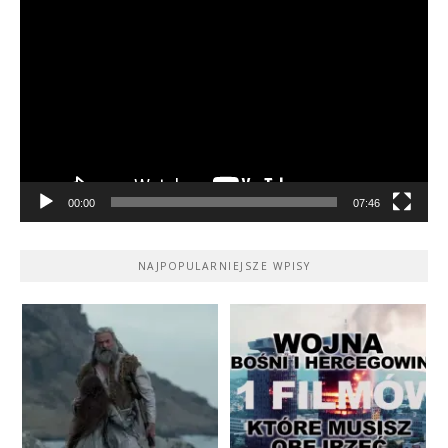
Odtwarzacz
video
00:00
07:46
NAJPOPULARNIEJSZE WPISY