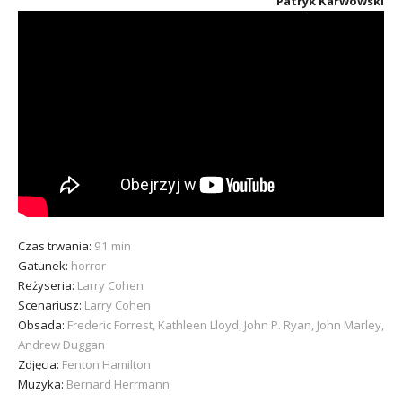
Patryk Karwowski
Czas trwania:
91 min
Gatunek:
horror
Reżyseria:
Larry Cohen
Scenariusz:
Larry Cohen
Obsada:
Frederic Forrest, Kathleen Lloyd, John P. Ryan, John Marley,
Andrew Duggan
Zdjęcia:
Fenton Hamilton
Muzyka:
Bernard Herrmann