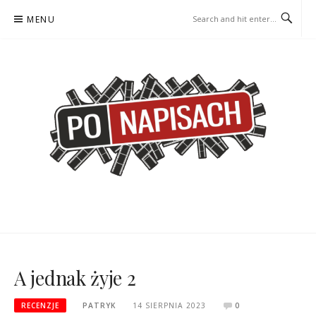
Skip
MENU
to
content
PO NAPISACH – KOMIKS –
KOMIKS – KSIĄŻKA – KINO
KSIĄŻKA – KINO
A jednak żyje 2
RECENZJE
PATRYK
14 SIERPNIA 2023
0