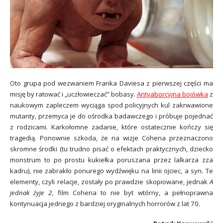
Oto grupa pod wezwaniem Franka Daviesa z pierwszej części ma
misję by ratować i „uczłowieczać” bobasy.
Antyaborcyjna bojówka
z
naukowym zapleczem wyciąga spod policyjnych kul zakrwawione
mutanty, przemyca je do ośrodka badawczego i próbuje pojednać
z rodzicami. Karkołomne zadanie, które ostatecznie kończy się
tragedią. Ponownie szkoda, że na wizje Cohena przeznaczono
skromne środki (tu trudno pisać o efektach praktycznych, dziecko
monstrum to po prostu kukiełka poruszana przez lalkarza zza
kadru), nie zabrakło ponurego wydźwięku na linii ojciec, a syn. Te
elementy, czyli relacje, zostały po prawdzie skopiowane, jednak
A
jednak żyje 2
, film Cohena to nie byt wtórny, a pełnoprawna
kontynuacja jednego z bardziej oryginalnych horrorów z lat 70.