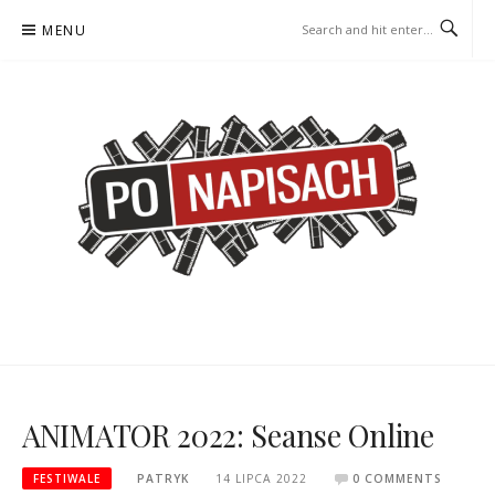
Skip
MENU
to
content
PO NAPISACH – KOMIKS –
KOMIKS – KSIĄŻKA – KINO
KSIĄŻKA – KINO
ANIMATOR 2022: Seanse Online
FESTIWALE
PATRYK
14 LIPCA 2022
0 COMMENTS