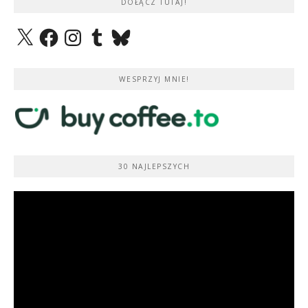
DOŁĄCZ TUTAJ!
X
Facebook
Instagram
Tumblr
Bluesky
WESPRZYJ MNIE!
30 NAJLEPSZYCH
Odtwarzacz
video