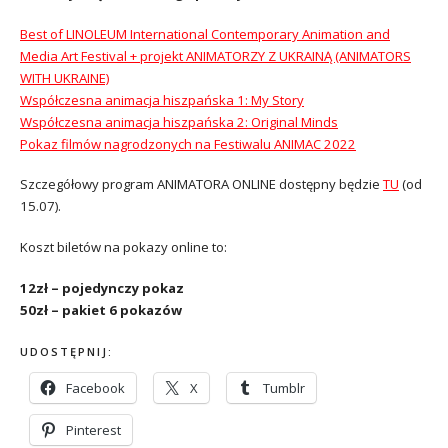
Best of LINOLEUM International Contemporary Animation and
Media Art Festival + projekt ANIMATORZY Z UKRAINĄ (ANIMATORS
WITH UKRAINE)
Współczesna animacja hiszpańska 1: My Story
Współczesna animacja hiszpańska 2: Original Minds
Pokaz filmów nagrodzonych na Festiwalu ANIMAC 2022
Szczegółowy program ANIMATORA ONLINE dostępny będzie
TU
(od
15.07).
Koszt biletów na pokazy online to:
12zł – pojedynczy pokaz
50zł – pakiet 6 pokazów
UDOSTĘPNIJ:
Facebook
X
Tumblr
Pinterest