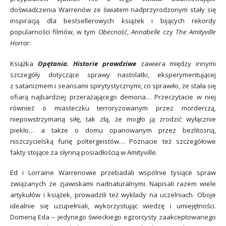
doświadczenia Warrenów ze światem nadprzyrodzonym stały się
inspiracją dla bestsellerowych książek i bijących rekordy
popularności filmów, w tym
Obecność
,
Annabelle
czy
The Amityville
Horror
.
Książka
Opętania. Historie prawdziwe
zawiera między innymi
szczegóły dotyczące sprawy nastolatki, eksperymentującej
z satanizmem i seansami spirytystycznymi, co sprawiło, że stała się
ofiarą najbardziej przerażającego demona… Przeczytacie w niej
również o miasteczku terroryzowanym przez morderczą,
niepowstrzymaną siłę, tak złą, że mogło ją zrodzić wyłącznie
piekło… a także o domu opanowanym przez bezlitosną,
niszczycielską furię poltergeistów… Poznacie też szczegółowe
fakty stojące za słynną posiadłością w Amityville.
Ed i Lorraine Warrenowie przebadali wspólnie tysiące spraw
związanych ze zjawiskami nadnaturalnymi. Napisali razem wiele
artykułów i książek, prowadzili też wykłady na uczelniach. Oboje
idealnie się uzupełniali, wykorzystując wiedzę i umiejętności.
Domeną Eda – jedynego świeckiego egzorcysty zaakceptowanego