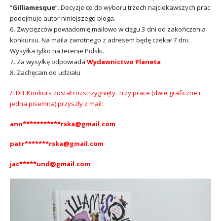
“
Gilliamesque
”. Decyzje co do wyboru trzech najciekawszych prac
podejmuje autor niniejszego bloga.
6. Zwycięzców powiadomię mailowo w ciągu 3 dni od zakończenia
konkursu. Na maila zwrotnego z adresem będę czekał 7 dni.
Wysyłka tylko na terenie Polski.
7. Za wysyłkę odpowiada
Wydawnictwo Planeta
8. Zachęcam do udziału
/EDIT Konkurs został rozstrzygnięty. Trzy prace (dwie graficzne i
jedna pisemna) przyszły z mail:
ann***********rska@gmail.com
patr*******rska@gmail.com
jac*****und@gmail.com