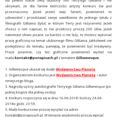
Na pewno macie swój ulubiony film Terry’ego Gilliama i nie
ukrywam, że dla fanów twórczości artysty konkurs ów jest
przeznaczony. Jeżeli jesteś więc fanem, powinieneś to
udowodnić i przedstawić swoje uwielbienie do jednego tytułu z
filmografii Gilliama (tytuł, w którym Terry jest reżyserem). Jeżeli
chcesz o nim napisać, to nie przekrocz proszę 200 słów, jeżeli
natomiast słowo pisane za bardzo ci nie leży, to możesz wykonać
pracę graficzną na temat ulubionego filmu Gilliama. Jakkolwiek nie
podejdziesz do tematu, pamiętaj, że powinieneś być kreatywny.
Prace pisemne, czy też graficzne powinieneś wysłać na
maila
kontakt@ponapisach.pl
z tematem
Gilliamesque.
1.
Gilliamesque
ukazał się dzięki
Wydawnictwu Planeta
.
2. Organizatorem konkursu jest
Wydawnictwo Planeta
i autor
niniejszego bloga.
3. Nagrodą są trzy autobiografie Terry’ego Gillama
Gilliamesque
(po
jednej książce dla jednej osoby).
4. Konkurs rozpoczyna się w d
niu 16
-06-2018 i kończy 24-06-
2018
o godz. 23:59.
5. Maile konkursowe proszę wysyłać na adres
kontakt@ponapisach.pl. W temacie wiadomości proszę wpisać