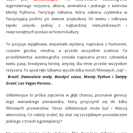
legendarnego reżysera, aktora, animatora i jednego z twórców
Monty Pythona, Terry’ego Gilliama, która zabiera czytelnika w
fascynującą podróż po świecie popkultury XX wieku i odkrywa
tajniki umysłu jednej z najbardziej nietuzinkowych i
nieprzeciętnych postaci w historii kultury.
To pozycja wyjątkowa, wspaniale wydana, napisana z humorem,
czasem gorzka, smutna, a przede wszystkim szalona. Ta
przedśmiertna autobiografia została napisana przez człowieka
wielu pasji, kreatywną bestię, artystę, dla mnie przede wszystkim
reżysera. To spod ręki Gilliama wyszło kilka moich filmowych „naj” –
Brazil
,
Dwanaście małp
,
Bandyci czasu
,
Monty Python i Święty
Graal
,
Las Vegas Parano
…
Gilliamesque
to próba zajrzenia w głąb chaosu, poznanie genezy
tego wariackiego pierwiastka, który przyczynił się do kilku
filmowych przewrotów. Teraz
Gilliamesque
może być i Waszą
własnością. Co należy zrobić, by stać się szczęśliwym posiadaczem
jednego z trzech egzemplarzy?