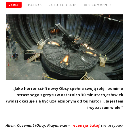
VARIA
PATRYK
24 LUTEGO 2018
0 COMMENTS
„Jako horror sci-fi nowy Obcy spełnia swoją rolę i pomimo
strasznego zgrzytu w ostatnich 30 minutach,
człowiek
(widz) okazuje się być uzależnionym od tej historii. Ja jestem
i wybaczam wiele.”
Alien: Covenant
(
Obcy: Przymierze
–
recenzja tutaj
) nie przypadł