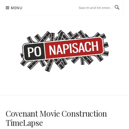
Skip
MENU
to
content
PO NAPISACH – KOMIKS –
KOMIKS – KSIĄŻKA – KINO
KSIĄŻKA – KINO
Covenant Movie Construction
TimeLapse