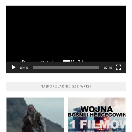
Odtwarzacz
video
00:00
07:46
NAJPOPULARNIEJSZE WPISY