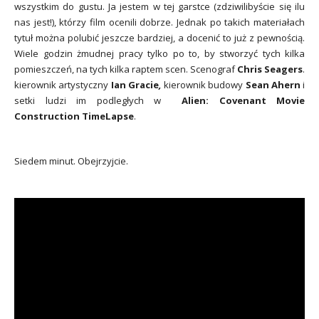
wszystkim do gustu. Ja jestem w tej garstce (zdziwilibyście się ilu
nas jest!), którzy film ocenili dobrze. Jednak po takich materiałach
tytuł można polubić jeszcze bardziej, a docenić to już z pewnością.
Wiele godzin żmudnej pracy tylko po to, by stworzyć tych kilka
pomieszczeń, na tych kilka raptem scen. Scenograf
Chris Seagers
.
kierownik artystyczny
Ian Gracie
,
kierownik budowy
Sean Ahern
i
setki ludzi im podległych w
Alien: Covenant Movie
Construction TimeLapse
.
Siedem minut. Obejrzyjcie.