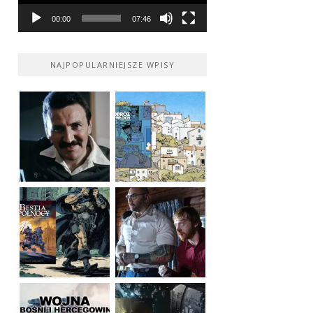
00:00
07:46
NAJPOPULARNIEJSZE WPISY