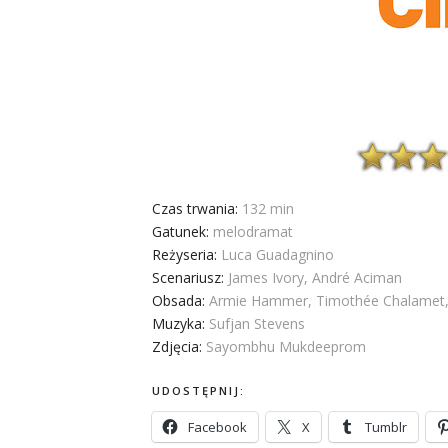
Czas trwania:
132 min
Gatunek:
melodramat
Reżyseria:
Luca Guadagnino
Scenariusz:
James Ivory, André Aciman
Obsada:
Armie Hammer, Timothée Chalamet, M
Muzyka:
Sufjan Stevens
Zdjęcia:
Sayombhu Mukdeeprom
UDOSTĘPNIJ:
Facebook
X
Tumblr