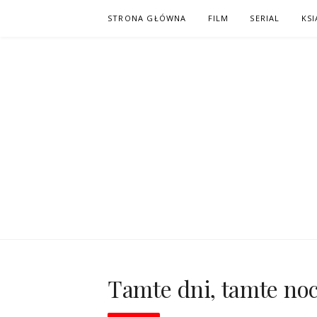
Skip
STRONA GŁÓWNA
FILM
SERIAL
KSI
to
content
PO NAPISAC
KOMIKS – KSIĄŻKA – KINO
Tamte dni, tamte no