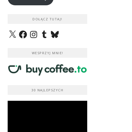
DOŁĄCZ TUTAJ!
X
Facebook
Instagram
Tumblr
Bluesky
WESPRZYJ MNIE!
30 NAJLEPSZYCH
Odtwarzacz
video