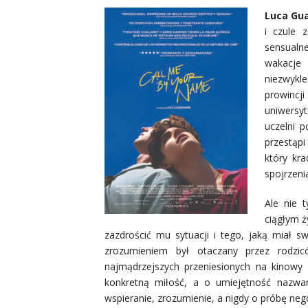
Luca Gu
i czule 
sensualne
wakacje 
niezwykl
prowincj
uniwersyt
uczelni 
przestąpi
który kra
spojrzenia
Ale nie 
ciągłym ż
zazdrościć mu sytuacji i tego, jaką miał 
zrozumieniem był otaczany przez rodzi
najmądrzejszych przeniesionych na kinowy e
konkretną miłość, a o umiejętność nazwan
wspieranie, zrozumienie, a nigdy o próbę neg