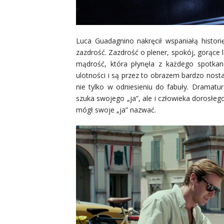
Luca Guadagnino nakręcił wspaniałą histori
zazdrość. Zazdrość o plener, spokój, gorące 
mądrość, która płynęła z każdego spotka
ulotności i są przez to obrazem bardzo nost
nie tylko w odniesieniu do fabuły. Dramatur
szuka swojego „ja”, ale i człowieka dorosłe
mógł swoje „ja” nazwać.