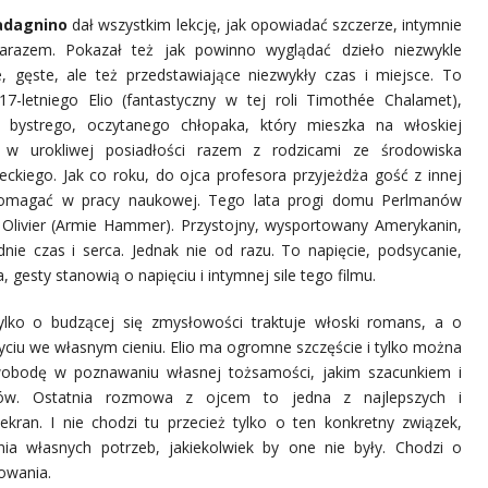
adagnino
dał wszystkim lekcję, jak opowiadać szczerze, intymnie
zarazem. Pokazał też jak powinno wyglądać dzieło niezwykle
, gęste, ale też przedstawiające niezwykły czas i miejsce. To
17-letniego Elio (fantastyczny w tej roli Timothée Chalamet),
e bystrego, oczytanego chłopaka, który mieszka na włoskiej
i w urokliwej posiadłości razem z rodzicami ze środowiska
eckiego. Jak co roku, do ojca profesora przyjeżdża gość z innej
pomagać w pracy naukowej. Tego lata progi domu Perlmanów
 Olivier (Armie Hammer). Przystojny, wysportowany Amerykanin,
dnie czas i serca. Jednak nie od razu. To napięcie, podsycanie,
, gesty stanowią o napięciu i intymnej sile tego filmu.
tylko o budzącej się zmysłowości traktuje włoski romans, a o
yciu we własnym cieniu. Elio ma ogromne szczęście i tylko można
swobodę w poznawaniu własnej tożsamości, jakim szacunkiem i
ców. Ostatnia rozmowa z ojcem to jedna z najlepszych i
kran. I nie chodzi tu przecież tylko o ten konkretny związek,
ia własnych potrzeb, jakiekolwiek by one nie były. Chodzi o
owania.