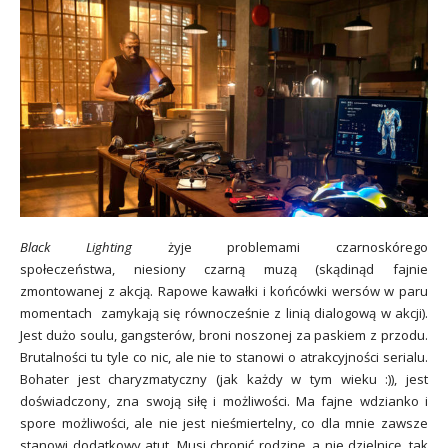
Black Lighting
żyje problemami czarnoskórego
społeczeństwa, niesiony czarną muzą (skądinąd fajnie
zmontowanej z akcją. Rapowe kawałki i końcówki wersów w paru
momentach zamykają się równocześnie z linią dialogową w akcji).
Jest dużo soulu, gangsterów, broni noszonej za paskiem z przodu.
Brutalności tu tyle co nic, ale nie to stanowi o atrakcyjności serialu.
Bohater jest charyzmatyczny (jak każdy w tym wieku :)), jest
doświadczony, zna swoją siłę i możliwości. Ma fajne wdzianko i
spore możliwości, ale nie jest nieśmiertelny, co dla mnie zawsze
stanowi dodatkowy atut. Musi chronić rodzinę, a nie dzielnicę, tak