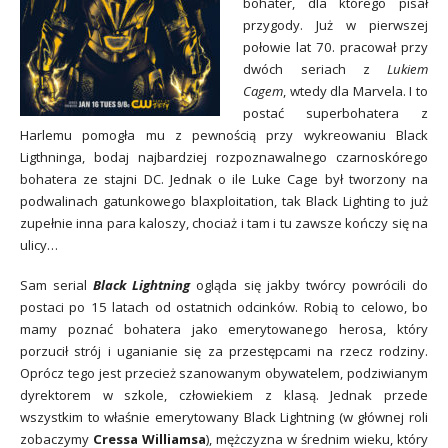
bohater, dla którego pisał
przygody. Już w pierwszej
połowie lat 70. pracował przy
dwóch seriach z
Lukiem
Cagem
, wtedy dla Marvela. I to
postać superbohatera z
Harlemu pomogła mu z pewnością przy wykreowaniu Black
Ligthninga, bodaj najbardziej rozpoznawalnego czarnoskórego
bohatera ze stajni DC. Jednak o ile Luke Cage był tworzony na
podwalinach gatunkowego blaxploitation, tak Black Lighting to już
zupełnie inna para kaloszy, chociaż i tam i tu zawsze kończy się na
ulicy…
Sam serial
Black Lightning
ogląda się jakby twórcy powrócili do
postaci po 15 latach od ostatnich odcinków. Robią to celowo, bo
mamy poznać bohatera jako emerytowanego herosa, który
porzucił strój i uganianie się za przestępcami na rzecz rodziny.
Oprócz tego jest przecież szanowanym obywatelem, podziwianym
dyrektorem w szkole, człowiekiem z klasą. Jednak przede
wszystkim to właśnie emerytowany Black Lightning (w głównej roli
zobaczymy
Cressa Williamsa
)
, mężczyzna w średnim wieku, który