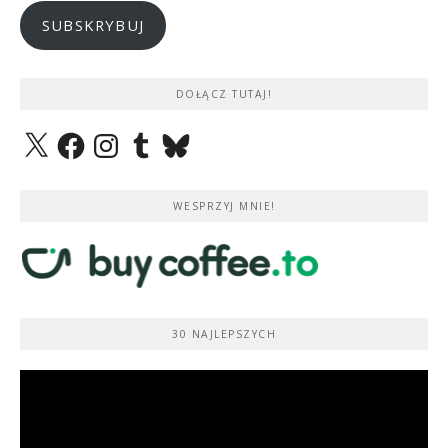
SUBSKRYBUJ
DOŁĄCZ TUTAJ!
X
Facebook
Instagram
Tumblr
Bluesky
WESPRZYJ MNIE!
30 NAJLEPSZYCH
Odtwarzacz
video