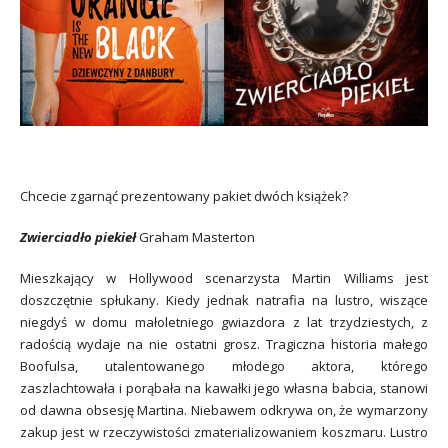
Chcecie zgarnąć prezentowany pakiet dwóch książek?
Zwierciadło piekieł
Graham Masterton
Mieszkający w Hollywood scenarzysta Martin Williams jest
doszczętnie spłukany. Kiedy jednak natrafia na lustro, wiszące
niegdyś w domu małoletniego gwiazdora z lat trzydziestych, z
radością wydaje na nie ostatni grosz. Tragiczna historia małego
Boofulsa, utalentowanego młodego aktora, którego
zaszlachtowała i porąbała na kawałki jego własna babcia, stanowi
od dawna obsesję Martina. Niebawem odkrywa on, że wymarzony
zakup jest w rzeczywistości zmaterializowaniem koszmaru. Lustro