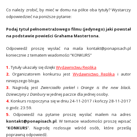
Co należy zrobić, by mieć w domu na półce oba tytuły? Wystarczy
odpowiedzieć na poniższe pytanie:
Podaj tytuł pełnometrażowego filmu (jedynego) jaki powstał
na podstawie powieści Grahama Mastertona.
Odpowiedź proszę wysłać na maila kontakt@ponapisach.pl
koniecznie z tematem wiadomości “KONKURS”
1.
Tytuły ukazały się dzięki
Wydawnictwu Replika
2.
Organizatorem konkursu jest
Wydawnictwo Replika
i autor
niniejszego bloga.
3.
Nagrodą jest
Zwierciadło piekieł
i
Orange is the new black.
Dziewczyny z Danbury
w jednej paczce dla jednej osoby.
4.
Konkurs rozpoczyna się w dniu 24-11-2017 i kończy 28-11-2017
o godz. 23:59.
5.
Odpowiedź na pytanie proszę wysłać mailem na adres
kontakt@ponapisach.pl
. W temacie wiadomości proszę wpisać
“
KONKURS
”. Nagrodę rozlosuje wśród osób, które prześlą
poprawną odpowiedź.