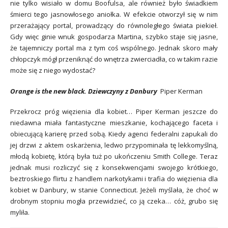
nie tylko wisiało w domu Boofulsa, ale również było świadkiem
śmierci tego jasnowłosego aniołka. W efekcie otworzył się w nim
przerażający portal, prowadzący do równoległego świata piekieł.
Gdy więc ginie wnuk gospodarza Martina, szybko staje się jasne,
że tajemniczy portal ma z tym coś wspólnego. Jednak skoro mały
chłopczyk mógł przeniknąć do wnętrza zwierciadła, co w takim razie
może się z niego wydostać?
Orange is the new black. Dziewczyny z Danbury
Piper Kerman
Przekrocz próg więzienia dla kobiet… Piper Kerman jeszcze do
niedawna miała fantastyczne mieszkanie, kochającego faceta i
obiecującą karierę przed sobą. Kiedy agenci federalni zapukali do
jej drzwi z aktem oskarżenia, ledwo przypominała tę lekkomyślną,
młodą kobietę, którą była tuż po ukończeniu Smith College. Teraz
jednak musi rozliczyć się z konsekwencjami swojego krótkiego,
beztroskiego flirtu z handlem narkotykami i trafia do więzienia dla
kobiet w Danbury, w stanie Connecticut. Jeżeli myślała, że choć w
drobnym stopniu mogła przewidzieć, co ją czeka… cóż, grubo się
myliła.