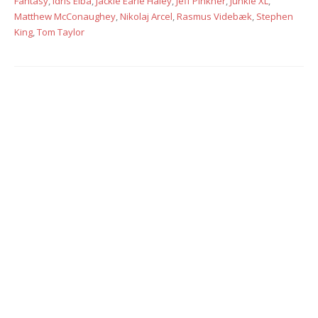
Fantasy
,
Idris Elba
,
Jackie Earle Haley
,
Jeff Pinkner
,
Junkie XL
,
Matthew McConaughey
,
Nikolaj Arcel
,
Rasmus Videbæk
,
Stephen
King
,
Tom Taylor