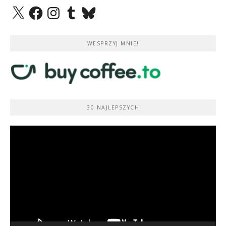
X
Facebook
Instagram
Tumblr
Bluesky
WESPRZYJ MNIE!
30 NAJLEPSZYCH
Odtwarzacz
video