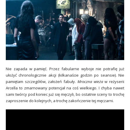
Nie zapada w pamięć. Przez fabularne wyboje nie potrafię już
ułożyć chronologicznie akcji (kilkanaście godzin po seansie). Nie
pamiętam szczegółów, założeń fabuły.
Mroczna wieża
w reżyserii
Arcella to zmarnowany potencjał na coś wielkiego. I chyba nawet
sami twórcy pod koniec już się męczyli, bo ostatnie sceny to trochę
zaproszenie do kolejnych, a trochę zakończenie tej męczarni.