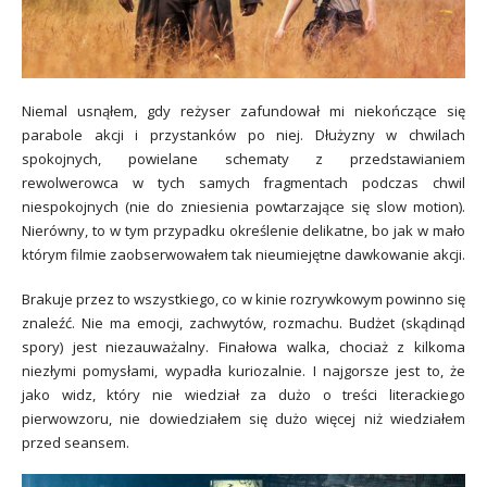
Niemal usnąłem, gdy reżyser zafundował mi niekończące się
parabole akcji i przystanków po niej. Dłużyzny w chwilach
spokojnych, powielane schematy z przedstawianiem
rewolwerowca w tych samych fragmentach podczas chwil
niespokojnych (nie do zniesienia powtarzające się slow motion).
Nierówny, to w tym przypadku określenie delikatne, bo jak w mało
którym filmie zaobserwowałem tak nieumiejętne dawkowanie akcji.
Brakuje przez to wszystkiego, co w kinie rozrywkowym powinno się
znaleźć. Nie ma emocji, zachwytów, rozmachu. Budżet (skądinąd
spory) jest niezauważalny. Finałowa walka, chociaż z kilkoma
niezłymi pomysłami, wypadła kuriozalnie. I najgorsze jest to, że
jako widz, który nie wiedział za dużo o treści literackiego
pierwowzoru, nie dowiedziałem się dużo więcej niż wiedziałem
przed seansem.