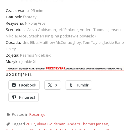
Czas trwania:
95 mim
Gatunek:
fantasy
Reżyseria:
Nikolaj Arcel
Scenariusz:
Akiva Goldsman, Jeff Pinkner, Anders Thomas Jensen,
Nikolaj Arcel, Stephen King (na podstawie powieści)
Obsada:
Idris Elba, Matthew McConaughey, Tom Taylor, Jackie Earle
Haley
Zdjęcia:
Rasmus Videbæk
Muzyka:
Junkie XL
UDOSTĘPNIJ:
Facebook
X
Tumblr
Pinterest
Posted in
Recenzje
Tagged
2017
,
Akiva Goldsman
,
Anders Thomas Jensen
,