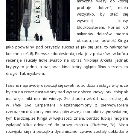
mrocznej wieży, do której
próbuje dotrzeć, miała
wszystko, by stać się
wysokiej klasy
blockbusterem. Ponad 60
milionów dolarów, mocna
obsada, no i powieść Kinga
jako podwaliny pod przyszły sukces (a jak się uda, to nakręcimy
kolejne części!). Pierwsze doniesienia, relacje z pokazów i w końcu
recenzje rzucały liche światło na obraz Nikolaja Arcella. Jednak
krytycy to jedno, a pasjonat kina, który ogląda filmy sercem, to
drugie. Tak myślałem.
I seans naprawdę rozpoczął się świetnie, bo duża zasługa w tym, że
byłem na rzecz nastawiony nad wyraz dobrze. Nowy Jork, chłopak
ma wizje, nikt mu nie wierzy. Zło chadza wśród nas, trochę jak
w
They Live
Carpentera. Niezaznajomiony z pierwowzorem
czerpałem dużą przyjemność z pierwszego kontaktu z tym światem,
tym bardziej, że Kinga w większości znam, bardzo lubię i mogłem
wyłapać kilka odniesień do prozy mistrza (
Christine
,
To
). Akcja
rozwijała się na początku dynamicznie, żwawo zostały dokładane