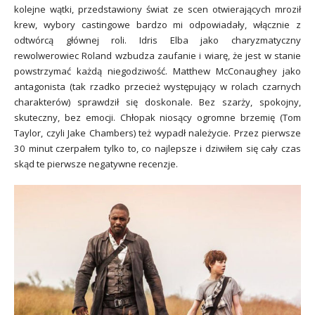
kolejne wątki, przedstawiony świat ze scen otwierających mroził
krew, wybory castingowe bardzo mi odpowiadały, włącznie z
odtwórcą głównej roli. Idris Elba jako charyzmatyczny
rewolwerowiec Roland wzbudza zaufanie i wiarę, że jest w stanie
powstrzymać każdą niegodziwość. Matthew McConaughey jako
antagonista (tak rzadko przecież występujący w rolach czarnych
charakterów) sprawdził się doskonale. Bez szarży, spokojny,
skuteczny, bez emocji. Chłopak niosący ogromne brzemię (Tom
Taylor, czyli Jake Chambers) też wypadł należycie. Przez pierwsze
30 minut czerpałem tylko to, co najlepsze i dziwiłem się cały czas
skąd te pierwsze negatywne recenzje.