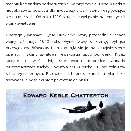
stopniu komandora podporucznika. W międzywojniu pisał książki o
modelarstwie, powieści dla młodzieży oraz historie rozgrywające
się na morzach. Od roku 1939 skupił się wyłącznie na tematyce II
wojny światowej.
Operacja „Dynamo” ‒ „cud Dunkierki”, który przesądził o losach
wojny 27 maja 1940 roku wynik bitwy o Francję był już
przesądzony. Wówczas to rozpoczęła się jedna z największych
operacji II wojny światowej: ewakuacja spod Dunkierki. Przez
kolejne dziewięć dni, sformowana naprędce armada
najrozmaitszych statków i okrętów ocaliła blisko 340 tys. żołnierzy
sił sprzymierzonych. Przewiozła ich przez kanał La Manche i
sprowadziła bezpiecznie z powrotem do Anglii.