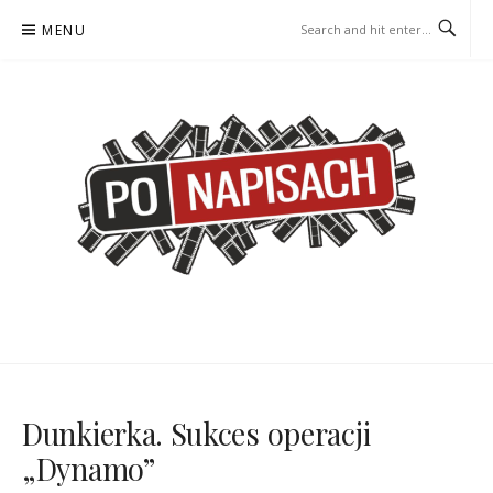
Skip
MENU
to
content
PO NAPISACH – KOMIKS –
KOMIKS – KSIĄŻKA – KINO
KSIĄŻKA – KINO
Dunkierka. Sukces operacji
„Dynamo”