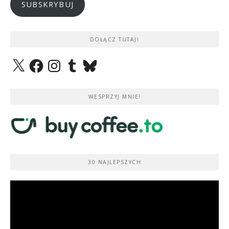
SUBSKRYBUJ
DOŁĄCZ TUTAJ!
X
Facebook
Instagram
Tumblr
Bluesky
WESPRZYJ MNIE!
30 NAJLEPSZYCH
Odtwarzacz
video