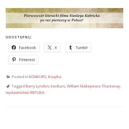
UDOSTĘPNIJ:
Facebook
X
Tumblr
Pinterest
Posted in
KONKURS
,
Książka
Tagged
Barry Lyndon
,
konkurs
,
William Makepeace Thackeray
,
wydawnictwo REPLIKA