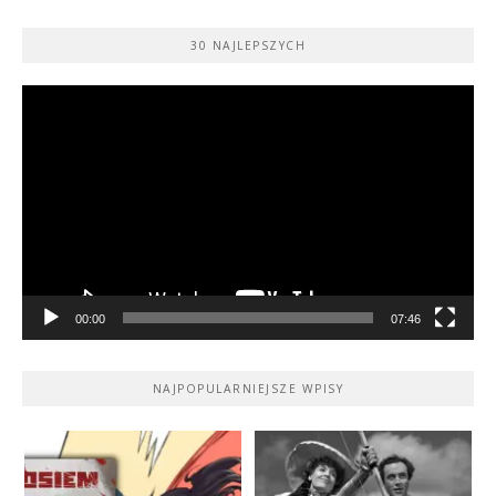
30 NAJLEPSZYCH
Odtwarzacz
video
00:00
07:46
NAJPOPULARNIEJSZE WPISY