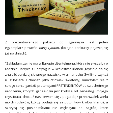
Z prezentowanego pakietu do zgarnięcia jest jeden
egzemplarz powieści
Barry Lyndon
. (kolejne konkursy pojawią się
już na dniach).
“Zakładam, że nie ma w Europie dżentelmena, który nie słyszałby o
rodzinie Barrych z Barryogue w królestwie Irlandii, gdyż nie da się
znaleźć bardziej sławnego nazwiska w almanachu Gwillima czy też
u D’Hoziera. I chociaż, jako człowiek światowy, nauczyłem się z
całego serca gardzić pretensjami PRETENDENTÓW do szlachetnego
urodzenia, których genealogia jest krótsza od genealogii mojego
czyścibuta, chociaż naśmiewam się z pogardą z przechwałek wielu
moich rodaków, którzy podają się za potomków królów Irlandii, a
szczycą się posiadłościami nie większymi od zagród, które