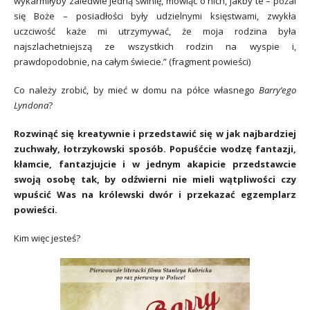
wykarmiłyby zaledwie jedną świnię, mówiąc o nich, jakby te – pożal
się Boże – posiadłości były udzielnymi księstwami, zwykła
uczciwość każe mi utrzymywać, że moja rodzina była
najszlachetniejszą ze wszystkich rodzin na wyspie i,
prawdopodobnie, na całym świecie.” (fragment powieści)
Co należy zrobić, by mieć w domu na półce własnego
Barry’ego
Lyndona
?
Rozwinąć się kreatywnie i przedstawić się w jak najbardziej
zuchwały, łotrzykowski sposób. Popuśćcie wodzę fantazji,
kłamcie, fantazjujcie i w jednym akapicie przedstawcie
swoją osobę tak, by odźwierni nie mieli wątpliwości czy
wpuścić Was na królewski dwór i przekazać egzemplarz
powieści.
Kim więc jesteś?