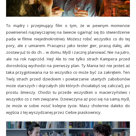
To mądry i przejmujący film o tym, że w pewnym momencie
powinieneś najzwyczajniej na świecie ogarnąć się (to stwierdzenie
pada w filmie niejednokrotnie). Możesz robić wszystko co do tej
pory, ale z umiarem. Pracujesz jako tester gier, pracuj dalej, ale
zostaw już to do ch… w domu. Myśl i zacznij planować. Nie na jutro,
ale na rok naprzód. Hej! Ale to nie tylko strach Kampera przed
dorosłością wychodzi na pierwszy plan. Ty Mania też nie jesteś aż
taka przygotowana na to wszystko co może być za zakrętem. Ten
Twój strach przed dzieckiem i powtarzanie utartych zabobonów
może starszych i dojrzałych (do których chciałabyś się zaliczać), po
prostu śmieszy. Chodzi tu przede wszystkim o macierzyństwo i
wszystko co z nim związane. Dziewczyna aż poci się na samą myśl,
że może w sobie nosić kolejne życie. Masz cholernie daleko do
wyjścia z tej wyszydzanej przez Ciebie piaskownicy.