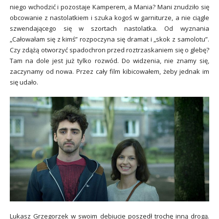
niego wchodzić i pozostaje Kamperem, a Mania? Mani znudziło się
obcowanie z nastolatkiem i szuka kogoś w garniturze, a nie ciągle
szwendającego się w szortach nastolatka. Od wyznania
„Całowałam się z kimś” rozpoczyna się dramat i „skok z samolotu”.
Czy zdążą otworzyć spadochron przed roztrzaskaniem się o glebę?
Tam na dole jest już tylko rozwód. Do widzenia, nie znamy się,
zaczynamy od nowa. Przez cały film kibicowałem, żeby jednak im
się udało.
Lukasz Grzegorzek w swoim debiucie poszedł trochę inną drogą.