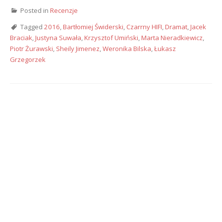
Posted in
Recenzje
Tagged
2016
,
Bartłomiej Świderski
,
Czarrny HIFI
,
Dramat
,
Jacek
Braciak
,
Justyna Suwała
,
Krzysztof Umiński
,
Marta Nieradkiewicz
,
Piotr Żurawski
,
Sheily Jimenez
,
Weronika Bilska
,
Łukasz
Grzegorzek