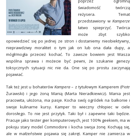
poprzez ogromną
świadomość twórczą
reżysera. Temat
przedstawiony w
Kamperze
łatwo spieprzyć. Twórca
może zbyt szybko
opowiedzieć się po jednej ze stron i dostaniemy nieobiektywny,
nieprawdziwy moralitet o tym jak on lub ona dała dupy, a
mógł/mogła przecież kochać. To zawsze bowiem jest Wasza
wspólna sprawa i możecie być pewni, że szukanie genezy
toksycznych sytuacji nic nie da. One się po prostu zaczynają
pojawiać.
Tak też jest u bohaterów
Kampera
– z tytułowym Kamperem (Piotr
Żurawski) i jego żoną Manią (Marta Nieradkiewicz). Mania jest
pracowita, ułożona, ma pasje. Kocha swój ogródek na balkonie i
swoje kulinarne kursy. Kamper to wieczny chłopiec w ciele
dorosłego. To nie jest przytyk. Taki był i zapewne taki będzie.
Pracuje jako tester gier komputerowych, jest 100% geekiem, ma w
pokoju stary model Commodore i kocha swoja żonę. Kochają się,
ale w małżeństwie pojawia się zakręt. Kamper nie zamierza w