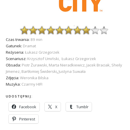
Czas trwania:
89
min
Gatunek:
Dramat
Reżyseria:
Łukasz Grzegorzek
Scenariusz:
Krzysztof Umiński, Łukasz Grzegorzek
Obsada:
Piotr Żurawski, Marta Nieradkiewicz, Jacek Braciak, Sheily
Jimenez, Bartłomiej
Świderski
,
Justyna Suwała
Zdjęcia:
Weronika Bilska
Muzyka:
Czarrny HIFI
UDOSTĘPNIJ:
Facebook
X
Tumblr
Pinterest