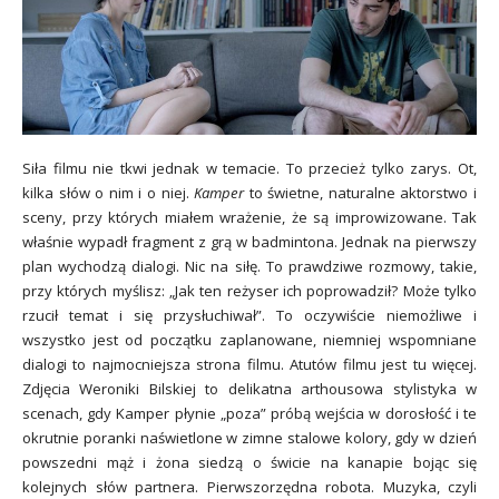
Siła filmu nie tkwi jednak w temacie. To przecież tylko zarys. Ot,
kilka słów o nim i o niej.
Kamper
to świetne, naturalne aktorstwo i
sceny, przy których miałem wrażenie, że są improwizowane. Tak
właśnie wypadł fragment z grą w badmintona. Jednak na pierwszy
plan wychodzą dialogi. Nic na siłę. To prawdziwe rozmowy, takie,
przy których myślisz: „Jak ten reżyser ich poprowadził? Może tylko
rzucił temat i się przysłuchiwał”. To oczywiście niemożliwe i
wszystko jest od początku zaplanowane, niemniej wspomniane
dialogi to najmocniejsza strona filmu. Atutów filmu jest tu więcej.
Zdjęcia Weroniki Bilskiej to delikatna arthousowa stylistyka w
scenach, gdy Kamper płynie „poza” próbą wejścia w dorosłość i te
okrutnie poranki naświetlone w zimne stalowe kolory, gdy w dzień
powszedni mąż i żona siedzą o świcie na kanapie bojąc się
kolejnych słów partnera. Pierwszorzędna robota. Muzyka, czyli