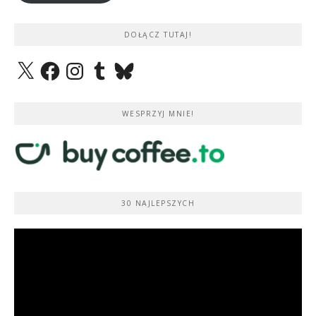
DOŁĄCZ TUTAJ!
X
Facebook
Instagram
Tumblr
Bluesky
WESPRZYJ MNIE!
30 NAJLEPSZYCH
Odtwarzacz
video