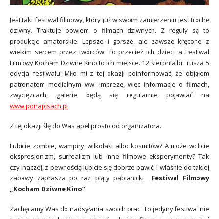
Jest taki festiwal filmowy, który już w swoim zamierzeniu jest trochę
dziwny. Traktuje bowiem o filmach dziwnych. Z reguły są to
produkcje amatorskie. Lepsze i gorsze, ale zawsze kręcone z
wielkim sercem przez twórców. To przecież ich dzieci, a Festiwal
Filmowy Kocham Dziwne Kino to ich miejsce. 12 sierpnia br. rusza 5
edycja festiwalu! Miło mi z tej okazji poinformować, że objąłem
patronatem medialnym ww. imprezę, więc informacje o filmach,
zwycięzcach, galerie będą się regularnie pojawiać na
www.ponapisach.pl
Z tej okazji ślę do Was apel prosto od organizatora.
Lubicie zombie, wampiry, wilkołaki albo kosmitów? A może wolicie
ekspresjonizm, surrealizm lub inne filmowe eksperymenty? Tak
czy inaczej, z pewnością lubicie się dobrze bawić. I właśnie do takiej
zabawy zaprasza po raz piąty pabianicki
Festiwal Filmowy
„Kocham Dziwne Kino”
.
Zachęcamy Was do nadsyłania swoich prac. To jedyny festiwal nie