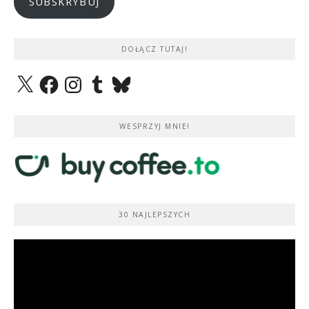
SUBSKRYBUJ
DOŁĄCZ TUTAJ!
X
Facebook
Instagram
Tumblr
Bluesky
WESPRZYJ MNIE!
30 NAJLEPSZYCH
Odtwarzacz
video