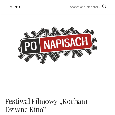
Skip
MENU
to
content
PO NAPISACH – KOMIKS –
KOMIKS – KSIĄŻKA – KINO
KSIĄŻKA – KINO
Festiwal Filmowy „Kocham
Dziwne Kino”