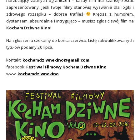
narzucający żadnych ograniczeń – każdy film ma szansę zostać
zaprezentowany. Jeśli Twoje filmy stanowią wyzwanie dla logiki i
zdrowego rozsądku – dobrze trafiłeś
Kręcisz z humorem,
dystansem, absurdalnie i intrygująco – musisz zgłosić swój film na
Kocham Dziwne Kino
!
Na zgłoszenia czekamy do końca czerwca. Listę zakwalifikowanych
tytułów podamy 20 lipca.
kontakt:
kochamdziwnekino@gmail.com
facebook:
Festiwal Filmowy Kocham Dziwne Kino
www:
kochamdziwnekino