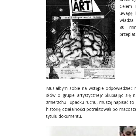
Celem T
uwagę l
władza. 
80 min
przeplat
Musiałbym sobie na wstępie odpowiedzieć n
słów o grupie artystycznej? Skupiając się
zmierzchu i upadku ruchu, muszę napisać to 
historię działalności potraktowali po macos
tytułu dokumentu.