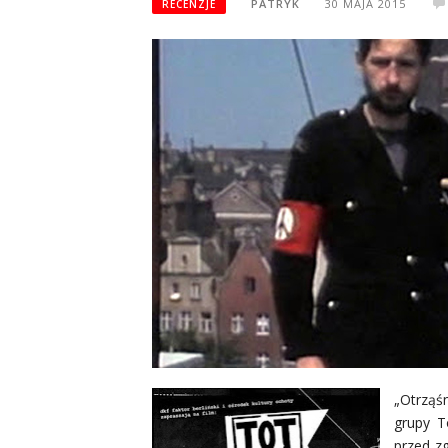
PATRYK
30 MAJA 2015
RECENZJE
„Otrząśn
grupy T
przed z