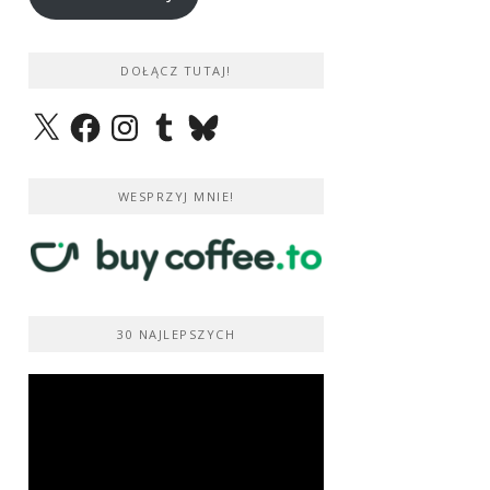
DOŁĄCZ TUTAJ!
X
Facebook
Instagram
Tumblr
Bluesky
WESPRZYJ MNIE!
30 NAJLEPSZYCH
Odtwarzacz
video