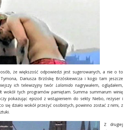
posób, że większość odpowiedzi jest sugerowanych, a nie o to
 Tymona, Dariusza Brzóskę Brzóskiewicza i kogo tam jeszcze
niejszy ich telewizyjny twór
Lalamido
nagrywałem, oglądałem,
ult wokół tych programów pamiętam. Summa summarum winię
 czy pokazując epizod z wstąpieniem do sekty Niebo, reżyser i
co się działo wokół przeżyć osobistych, powinno zostać z nimi, z
ztuki.
Z drugiej