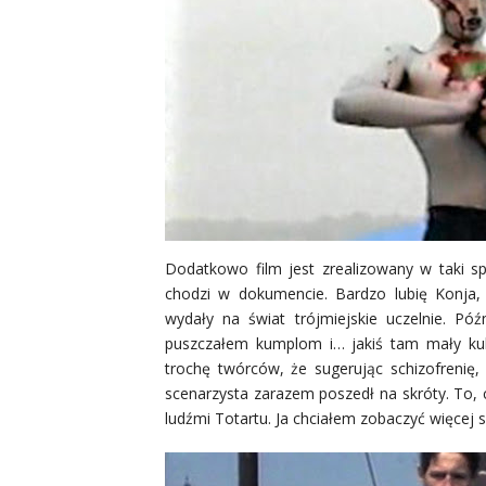
Dodatkowo film jest zrealizowany w taki s
chodzi w dokumencie. Bardzo lubię Konja,
wydały na świat trójmiejskie uczelnie. Póź
puszczałem kumplom i… jakiś tam mały k
trochę twórców, że sugerując schizofrenię,
scenarzysta zarazem poszedł na skróty. To, 
ludźmi Totartu. Ja chciałem zobaczyć więcej s