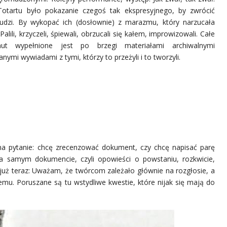
otartu było pokazanie czegoś tak ekspresyjnego, by zwrócić
udzi. By wykopać ich (dosłownie) z marazmu, który narzucała
Palili, krzyczeli, śpiewali, obrzucali się kałem, improwizowali. Całe
ut wypełnione jest po brzegi materiałami archiwalnymi
anymi wywiadami z tymi, którzy to przeżyli i to tworzyli.
a pytanie: chcę zrecenzować dokument, czy chcę napisać parę
 na samym dokumencie, czyli opowieści o powstaniu, rozkwicie,
już teraz: Uważam, że twórcom zależało głównie na rozgłosie, a
zemu. Poruszane są tu wstydliwe kwestie, które nijak się mają do