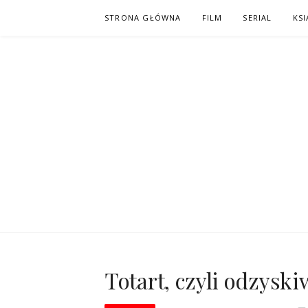
Skip
STRONA GŁÓWNA
FILM
SERIAL
KSI
to
content
PO NAPISAC
KOMIKS – KSIĄŻKA – KINO
Totart, czyli odzysk