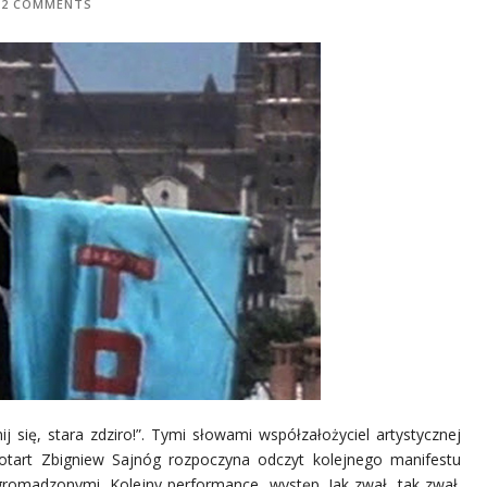
2 COMMENTS
ij się, stara zdziro!”. Tymi słowami współzałożyciel artystycznej
otart Zbigniew Sajnóg rozpoczyna odczyt kolejnego manifestu
gromadzonymi. Kolejny performance, występ. Jak zwał, tak zwał.