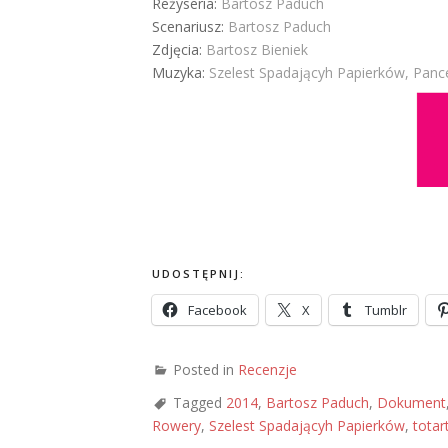
Reżyseria:
Bartosz Paduch
Scenariusz:
Bartosz Paduch
Zdjęcia:
Bartosz Bieniek
Muzyka:
Szelest Spadającyh Papierków, Pan
UDOSTĘPNIJ:
Facebook
X
Tumblr
Posted in
Recenzje
Tagged
2014
,
Bartosz Paduch
,
Dokument
Rowery
,
Szelest Spadającyh Papierków
,
totar