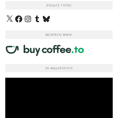
DOŁĄCZ TUTAJ!
X
Facebook
Instagram
Tumblr
Bluesky
WESPRZYJ MNIE!
30 NAJLEPSZYCH
Odtwarzacz
video