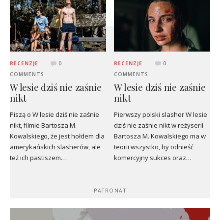
RECENZJE
0
RECENZJE
0
COMMENTS
COMMENTS
W lesie dziś nie zaśnie
W lesie dziś nie zaśnie
nikt
nikt
Piszą o W lesie dziś nie zaśnie
Pierwszy polski slasher W lesie
nikt, filmie Bartosza M.
dziś nie zaśnie nikt w reżyserii
Kowalskiego, że jest hołdem dla
Bartosza M. Kowalskiego ma w
amerykańskich slasherów, ale
teorii wszystko, by odnieść
też ich pastiszem.…
komercyjny sukces oraz…
PATRONAT