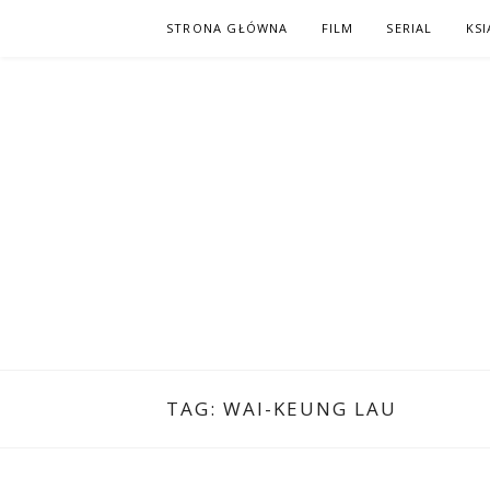
Skip
STRONA GŁÓWNA
FILM
SERIAL
KSI
to
content
PO NAPISAC
KOMIKS – KSIĄŻKA – KINO
TAG:
WAI-KEUNG LAU