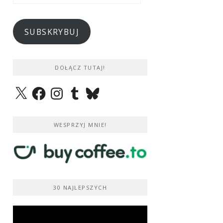
e-
mail
SUBSKRYBUJ
DOŁĄCZ TUTAJ!
X
Facebook
Instagram
Tumblr
Bluesky
WESPRZYJ MNIE!
30 NAJLEPSZYCH
Odtwarzacz
video