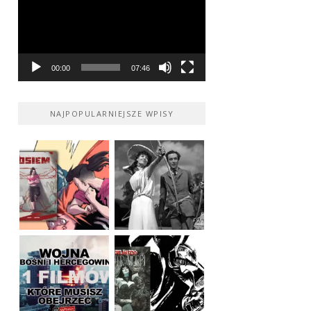
00:00
07:46
NAJPOPULARNIEJSZE WPISY