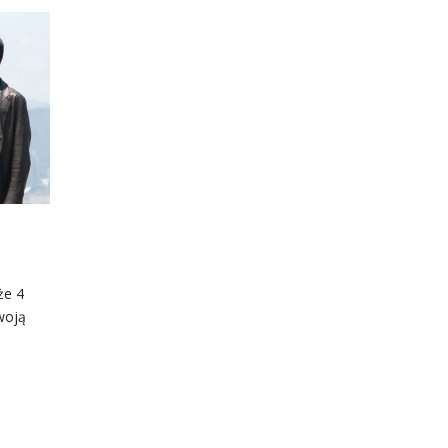
że 4
woją