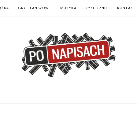
ĄŻKA
GRY PLANSZOWE
MUZYKA
CYKLICZNIE
KONTAKT 
H – KOMIKS – KSI