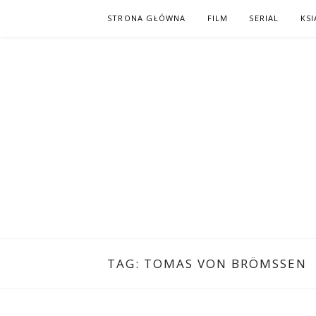
Skip
STRONA GŁÓWNA
FILM
SERIAL
KSI
to
content
PO NAPISAC
KOMIKS – KSIĄŻKA – KINO
TAG:
TOMAS VON BRÖMSSEN