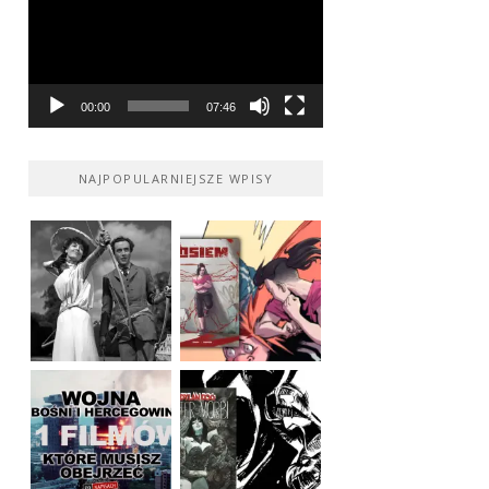
00:00
07:46
NAJPOPULARNIEJSZE WPISY