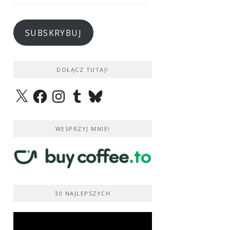
e-
mail
SUBSKRYBUJ
DOŁĄCZ TUTAJ!
X
Facebook
Instagram
Tumblr
Bluesky
WESPRZYJ MNIE!
30 NAJLEPSZYCH
Odtwarzacz
video