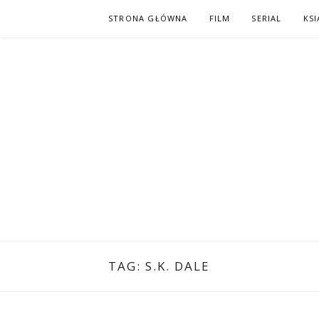
Skip
STRONA GŁÓWNA
FILM
SERIAL
KSI
to
content
PO NAPISAC
KOMIKS – KSIĄŻKA – KINO
TAG:
S.K. DALE