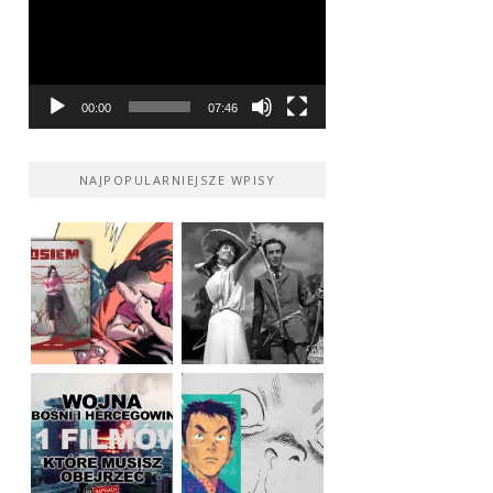
00:00
07:46
NAJPOPULARNIEJSZE WPISY