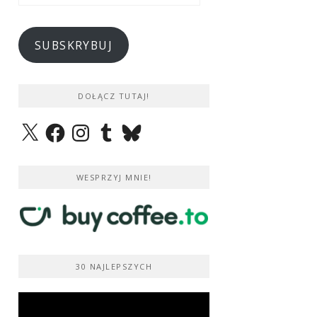
e-
mail
SUBSKRYBUJ
DOŁĄCZ TUTAJ!
X
Facebook
Instagram
Tumblr
Bluesky
WESPRZYJ MNIE!
30 NAJLEPSZYCH
Odtwarzacz
video