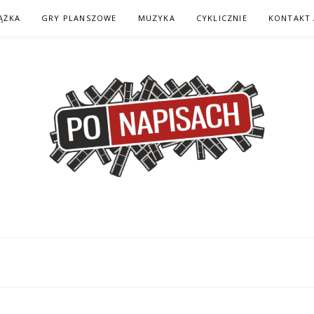
ĄŻKA
GRY PLANSZOWE
MUZYKA
CYKLICZNIE
KONTAKT 
H – KOMIKS – KSI