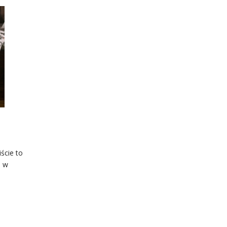
ście to
j w