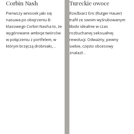
Corbin Nash
Tureckie owoce
Pierwszy wniosek jaki się
Rzeźbiarz Eric (Rutger Hauer)
nasuwa po obejrzeniu B-
trafił ze swoim wyśrubowanym
klasowego Corbin Nasha to, że
libido idealnie w czas
wygórowane ambicje twórców
rozbuchanej seksualnej
w połączeniu z portfelem, w
rewolucji. Odważny, pewny
którym brzęczą drobniaki,…
siebie, często obcesowy
znalazł…