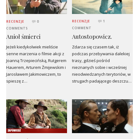
RECENZJE
1
RECENZJE
0
COMMENT
COMMENTS
Autostopowicz.
Anioł śmierci
Zdarza się czasem tak, iż
Jeżeli kiedykolwiek mieliście
podczas przebywania dalekiej
senne marzenia o filmie akcji z
trasy, gdzieś pośród
Joanną Trzepiecińską, Rutgerem
nieznanych sobie i wcześniej
Hauerem, Arturem Żmijewskim i
nieodwiedzanych terytoriów, w
Jarosławem Jakimowiczem, to
strugach padającego deszczu…
spieszę z…