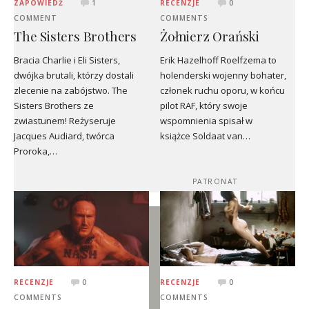
ZAPOWIEDŹ
1
RECENZJE
0
COMMENT
COMMENTS
The Sisters Brothers
Żołnierz Orański
Bracia Charlie i Eli Sisters,
Erik Hazelhoff Roelfzema to
dwójka brutali, którzy dostali
holenderski wojenny bohater,
zlecenie na zabójstwo. The
członek ruchu oporu, w końcu
Sisters Brothers ze
pilot RAF, który swoje
zwiastunem! Reżyseruje
wspomnienia spisał w
Jacques Audiard, twórca
książce Soldaat van…
Proroka,…
PATRONAT
RECENZJE
0
RECENZJE
0
COMMENTS
COMMENTS