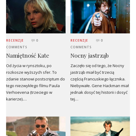
RECENZJE
0
RECENZJE
0
COMMENTS
COMMENTS
Namiętność Kate
Nocny jastrząb
Od życia w rynsztoku, po
Zaczęło się od tego, że Nocny
rozkosze wyższych sfer. To
jastrząb miał być trzecią
zdanie stanowi postscriptum do
częścią Francuskiego łącznika.
tego niezwykłego filmu Paula
Niebywałe. Gene Hackman miał
Verhoevena (trzeciego w
jednak dosyć tej historii i dosyć
karierze).…
tej…