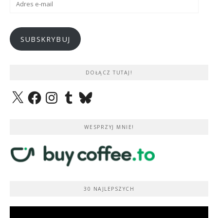
e-
mail
SUBSKRYBUJ
DOŁĄCZ TUTAJ!
X
Facebook
Instagram
Tumblr
Bluesky
WESPRZYJ MNIE!
30 NAJLEPSZYCH
Odtwarzacz