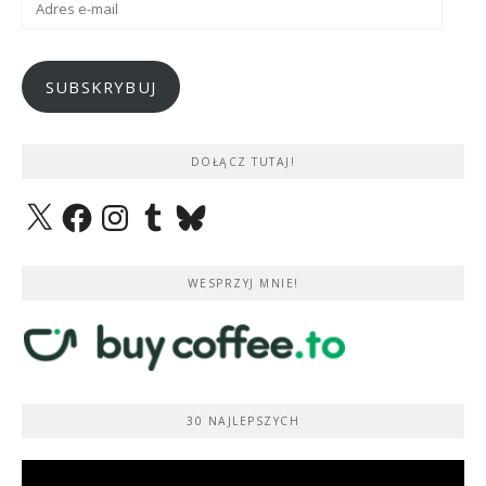
e-
mail
SUBSKRYBUJ
DOŁĄCZ TUTAJ!
X
Facebook
Instagram
Tumblr
Bluesky
WESPRZYJ MNIE!
30 NAJLEPSZYCH
Odtwarzacz