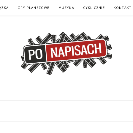
ĄŻKA
GRY PLANSZOWE
MUZYKA
CYKLICZNIE
KONTAKT 
H – KOMIKS – KSI