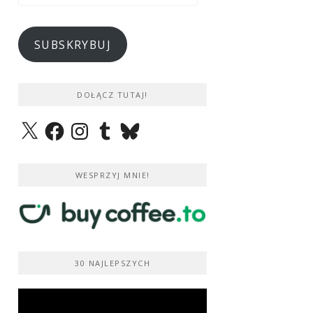
e-
mail
SUBSKRYBUJ
DOŁĄCZ TUTAJ!
X
Facebook
Instagram
Tumblr
Bluesky
WESPRZYJ MNIE!
30 NAJLEPSZYCH
Odtwarzacz
video