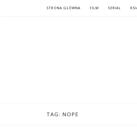
Skip
STRONA GŁÓWNA
FILM
SERIAL
KSI
to
content
PO NAPISAC
KOMIKS – KSIĄŻKA – KINO
TAG:
NOPE