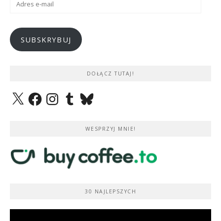
e-
mail
SUBSKRYBUJ
DOŁĄCZ TUTAJ!
X
Facebook
Instagram
Tumblr
Bluesky
WESPRZYJ MNIE!
30 NAJLEPSZYCH
Odtwarzacz