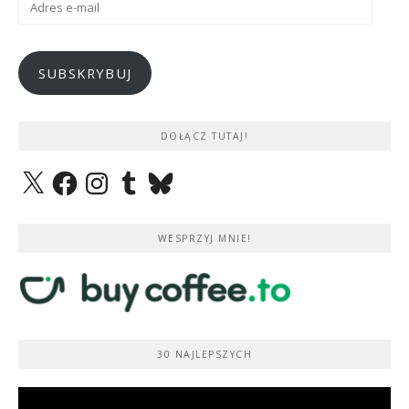
e-
mail
SUBSKRYBUJ
DOŁĄCZ TUTAJ!
X
Facebook
Instagram
Tumblr
Bluesky
WESPRZYJ MNIE!
30 NAJLEPSZYCH
Odtwarzacz