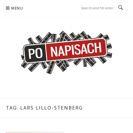
Skip
MENU
to
content
PO NAPISACH – KOMIKS –
KOMIKS – KSIĄŻKA – KINO
KSIĄŻKA – KINO
TAG:
LARS LILLO-STENBERG