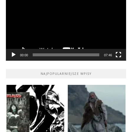
video
00:00
07:46
NAJPOPULARNIEJSZE WPISY