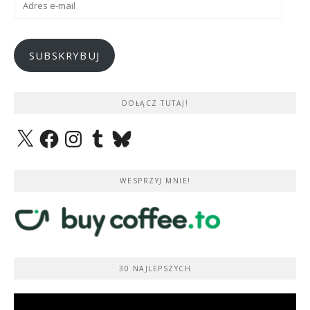
e-
mail
SUBSKRYBUJ
DOŁĄCZ TUTAJ!
X
Facebook
Instagram
Tumblr
Bluesky
WESPRZYJ MNIE!
30 NAJLEPSZYCH
Odtwarzacz