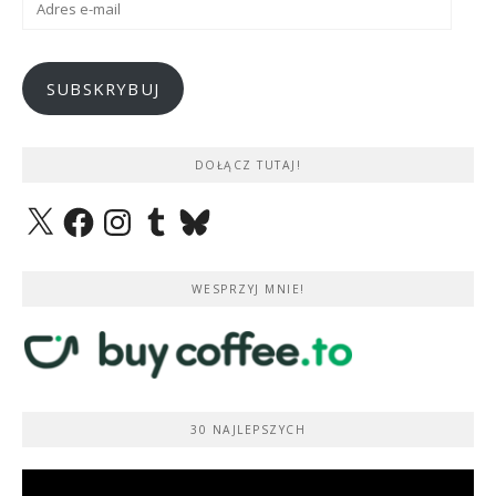
e-
mail
SUBSKRYBUJ
DOŁĄCZ TUTAJ!
X
Facebook
Instagram
Tumblr
Bluesky
WESPRZYJ MNIE!
30 NAJLEPSZYCH
Odtwarzacz