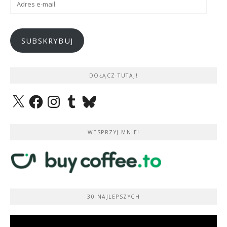
e-
mail
SUBSKRYBUJ
DOŁĄCZ TUTAJ!
X
Facebook
Instagram
Tumblr
Bluesky
WESPRZYJ MNIE!
30 NAJLEPSZYCH
Odtwarzacz