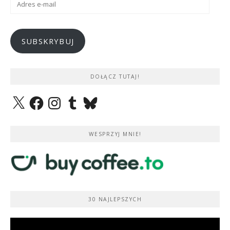
e-
mail
SUBSKRYBUJ
DOŁĄCZ TUTAJ!
X
Facebook
Instagram
Tumblr
Bluesky
WESPRZYJ MNIE!
30 NAJLEPSZYCH
Odtwarzacz