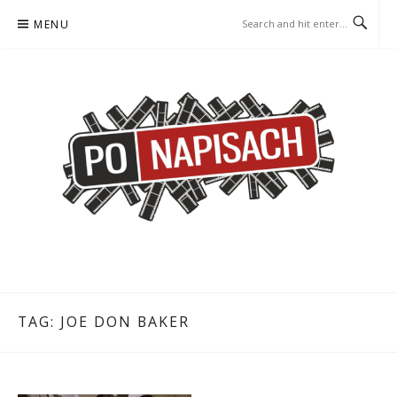
Skip
MENU
to
content
PO NAPISACH – KOMIKS –
KOMIKS – KSIĄŻKA – KINO
KSIĄŻKA – KINO
TAG:
JOE DON BAKER