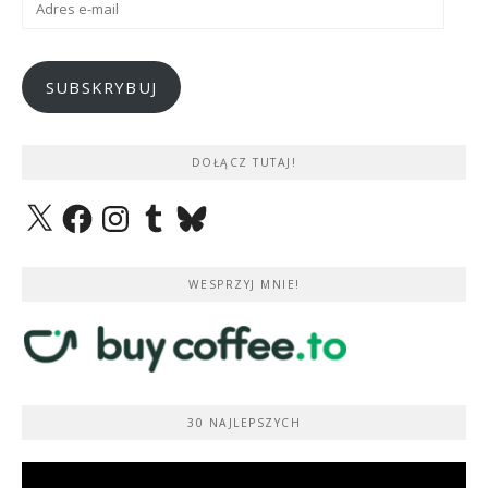
e-
mail
SUBSKRYBUJ
DOŁĄCZ TUTAJ!
X
Facebook
Instagram
Tumblr
Bluesky
WESPRZYJ MNIE!
30 NAJLEPSZYCH
Odtwarzacz