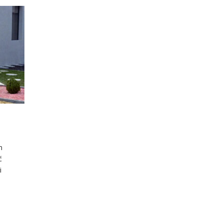
m
ć
i