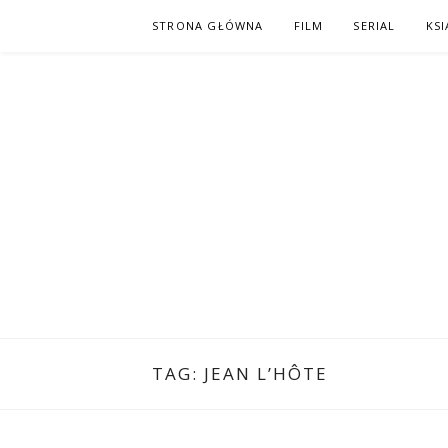
Skip
STRONA GŁÓWNA
FILM
SERIAL
KSI
to
content
PO NAPISAC
KOMIKS – KSIĄŻKA – KINO
TAG:
JEAN L’HÔTE