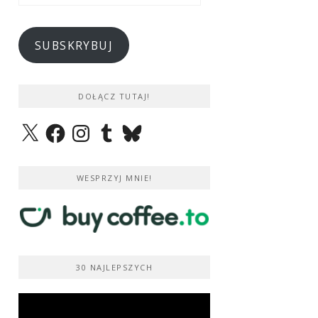
e-
mail
SUBSKRYBUJ
DOŁĄCZ TUTAJ!
X
Facebook
Instagram
Tumblr
Bluesky
WESPRZYJ MNIE!
30 NAJLEPSZYCH
Odtwarzacz
video