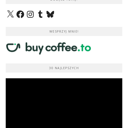
X
Facebook
Instagram
Tumblr
Bluesky
WESPRZYJ MNIE!
30 NAJLEPSZYCH
Odtwarzacz
video