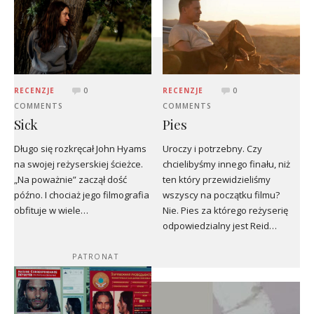
RECENZJE
0
RECENZJE
0
COMMENTS
COMMENTS
Sick
Pies
Długo się rozkręcał John Hyams
Uroczy i potrzebny. Czy
na swojej reżyserskiej ścieżce.
chcielibyśmy innego finału, niż
„Na poważnie” zaczął dość
ten który przewidzieliśmy
późno. I chociaż jego filmografia
wszyscy na początku filmu?
obfituje w wiele…
Nie. Pies za którego reżyserię
odpowiedzialny jest Reid…
PATRONAT