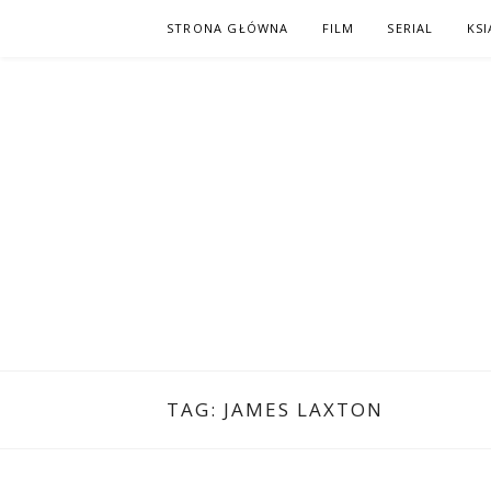
Skip
STRONA GŁÓWNA
FILM
SERIAL
KSI
to
content
PO NAPISAC
KOMIKS – KSIĄŻKA – KINO
TAG:
JAMES LAXTON