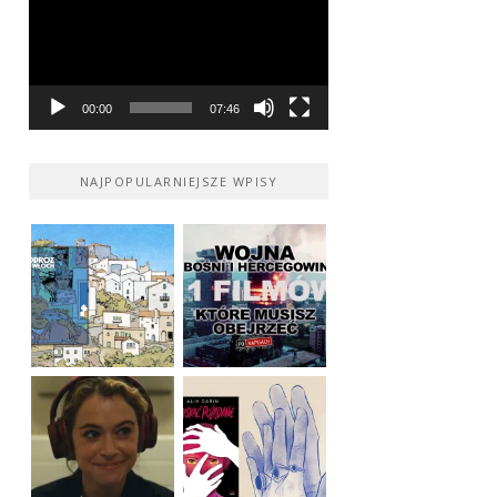
00:00
07:46
NAJPOPULARNIEJSZE WPISY