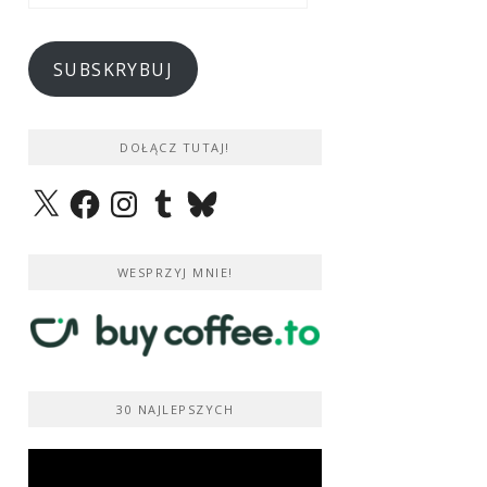
e-
mail
SUBSKRYBUJ
DOŁĄCZ TUTAJ!
X
Facebook
Instagram
Tumblr
Bluesky
WESPRZYJ MNIE!
30 NAJLEPSZYCH
Odtwarzacz
video