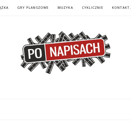
ĄŻKA
GRY PLANSZOWE
MUZYKA
CYKLICZNIE
KONTAKT 
H – KOMIKS – KSI