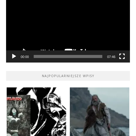
video
00:00
07:46
NAJPOPULARNIEJSZE WPISY