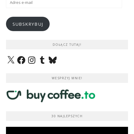
e-
mail
SUBSKRYBUJ
DOŁĄCZ TUTAJ!
X
Facebook
Instagram
Tumblr
Bluesky
WESPRZYJ MNIE!
30 NAJLEPSZYCH
Odtwarzacz