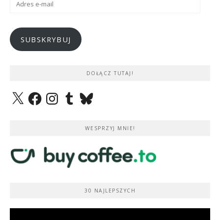
e-
mail
SUBSKRYBUJ
DOŁĄCZ TUTAJ!
X
Facebook
Instagram
Tumblr
Bluesky
WESPRZYJ MNIE!
30 NAJLEPSZYCH
Odtwarzacz