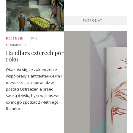
PATRONAT
RECENZJE
0
COMMENTS
Handlarz czterech pór
roku
Okazało się, że zakończenie
współpracy z antiteater-X-Film i
oczyszczająca spowiedź w
postaci Ostrzeżenia przed
świętą dziwką było najlepszym,
co mogło spotkać 27-letniego
Rainera…