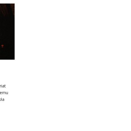
riat
łemu
kła