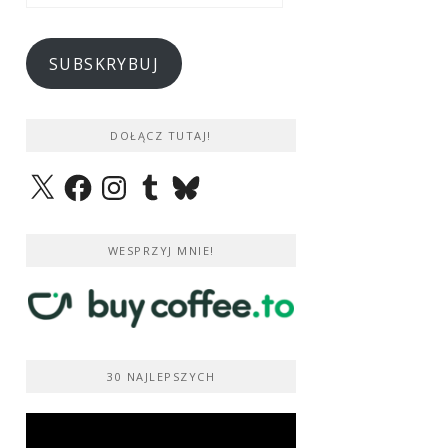
e-
mail
SUBSKRYBUJ
DOŁĄCZ TUTAJ!
X
Facebook
Instagram
Tumblr
Bluesky
WESPRZYJ MNIE!
30 NAJLEPSZYCH
Odtwarzacz
video