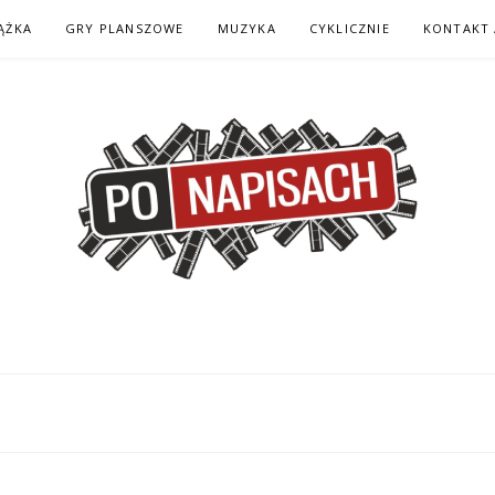
ĄŻKA
GRY PLANSZOWE
MUZYKA
CYKLICZNIE
KONTAKT 
H – KOMIKS – KSI