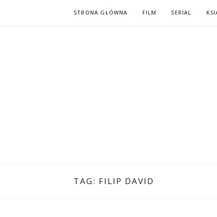
Skip
STRONA GŁÓWNA
FILM
SERIAL
KSI
to
content
PO NAPISAC
KOMIKS – KSIĄŻKA – KINO
TAG:
FILIP DAVID